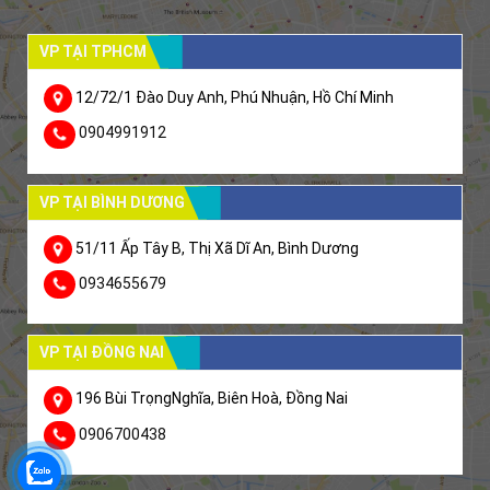
VP TẠI TPHCM
12/72/1 Đào Duy Anh, Phú Nhuận, Hồ Chí Minh
0904991912
VP TẠI BÌNH DƯƠNG
51/11 Ấp Tây B, Thị Xã Dĩ An, Bình Dương
0934655679
VP TẠI ĐỒNG NAI
196 Bùi TrọngNghĩa, Biên Hoà, Đồng Nai
0906700438