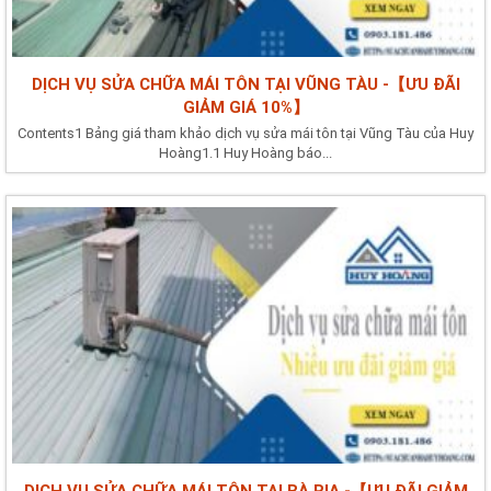
DỊCH VỤ SỬA CHỮA MÁI TÔN TẠI VŨNG TÀU -【ƯU ĐÃI
GIẢM GIÁ 10%】
Contents1 Bảng giá tham khảo dịch vụ sửa mái tôn tại Vũng Tàu của Huy
Hoàng1.1 Huy Hoàng báo...
DỊCH VỤ SỬA CHỮA MÁI TÔN TẠI BÀ RỊA -【ƯU ĐÃI GIẢM