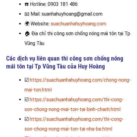
☎️
Hotline: 0903 181 486
📧
Mail: suanhahuyhoang@gmail.com
🌍
Website:
suachuanhahuyhoang.com
🏠
Địa chỉ thi công sơn chống nóng mái tôn tại Tp
Vũng Tàu
Các dịch vụ liên quan thi công sơn chống nóng
mái tôn tại Tp Vũng Tàu của Huy Hoàng
☑️
https://suachuanhahuyhoang.com/chong-nong-
mai-ton.html
☑️
https://suachuanhahuyhoang.com/thi-cong-
son-chong-nong-mai-ton-tai-binh-chanh.html
☑️
https://suachuanhahuyhoang.com/thi-cong-
son-chong-nong-mai-ton-tai-nha-be.html