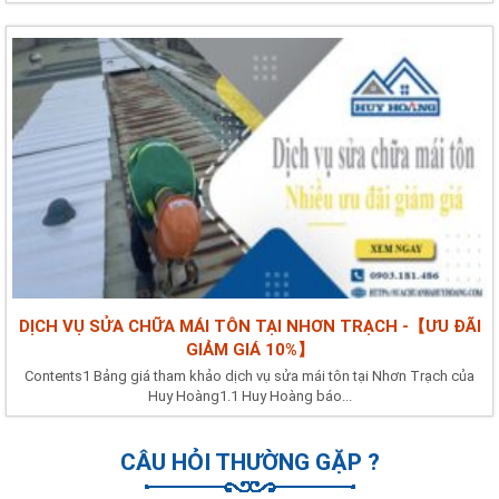
DỊCH VỤ SỬA CHỮA MÁI TÔN TẠI NHƠN TRẠCH -【ƯU ĐÃI
GIẢM GIÁ 10%】
Contents1 Bảng giá tham khảo dịch vụ sửa mái tôn tại Nhơn Trạch của
Huy Hoàng1.1 Huy Hoàng báo...
CÂU HỎI THƯỜNG GẶP ?