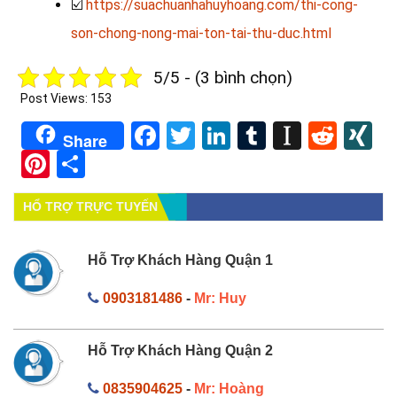
☑️
https://suachuanhahuyhoang.com/thi-cong-
son-chong-nong-mai-ton-tai-thu-duc.html
5/5 - (3 bình chọn)
Post Views:
153
Facebook
Twitter
LinkedIn
Tumblr
Instapa
Redd
X
Share
Pinterest
Share
HỔ TRỢ TRỰC TUYẾN
Hỗ Trợ Khách Hàng Quận 1
0903181486
-
Mr: Huy
Hỗ Trợ Khách Hàng Quận 2
0835904625
-
Mr: Hoàng