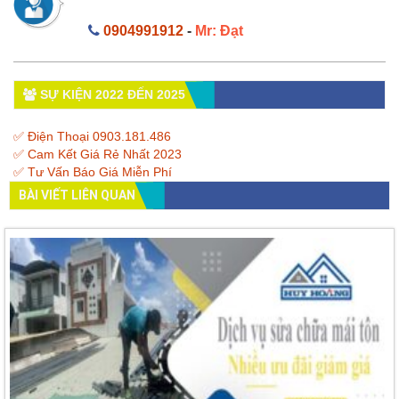
0904991912
-
Mr: Đạt
SỰ KIỆN 2022 ĐẾN 2025
✅ Điện Thoại 0903.181.486
✅ Cam Kết Giá Rẻ Nhất 2023
✅ Tư Vấn Báo Giá Miễn Phí
BÀI VIẾT LIÊN QUAN