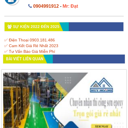
0904991912
-
Mr: Đạt
SỰ KIỆN 2022 ĐẾN 2025
✅ Điện Thoại 0903.181.486
✅ Cam Kết Giá Rẻ Nhất 2023
✅ Tư Vấn Báo Giá Miễn Phí
BÀI VIẾT LIÊN QUAN