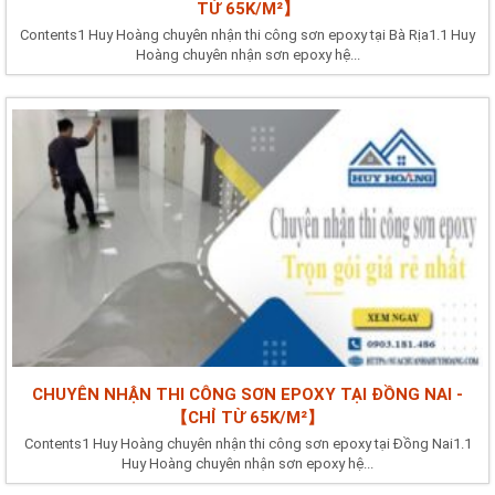
TỪ 65K/M²】
Contents1 Huy Hoàng chuyên nhận thi công sơn epoxy tại Bà Rịa1.1 Huy
Hoàng chuyên nhận sơn epoxy hệ...
CHUYÊN NHẬN THI CÔNG SƠN EPOXY TẠI ĐỒNG NAI -
【CHỈ TỪ 65K/M²】
Contents1 Huy Hoàng chuyên nhận thi công sơn epoxy tại Đồng Nai1.1
Huy Hoàng chuyên nhận sơn epoxy hệ...