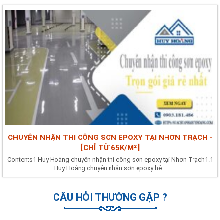
CHUYÊN NHẬN THI CÔNG SƠN EPOXY TẠI NHƠN TRẠCH -
【CHỈ TỪ 65K/M²】
Contents1 Huy Hoàng chuyên nhận thi công sơn epoxy tại Nhơn Trạch1.1
Huy Hoàng chuyên nhận sơn epoxy hệ...
CÂU HỎI THƯỜNG GẶP ?