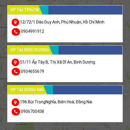
VP TẠI TPHCM
12/72/1 Đào Duy Anh, Phú Nhuận, Hồ Chí Minh
0904991912
VP TẠI BÌNH DƯƠNG
51/11 Ấp Tây B, Thị Xã Dĩ An, Bình Dương
0934655679
VP TẠI ĐỒNG NAI
196 Bùi TrọngNghĩa, Biên Hoà, Đồng Nai
0906700438