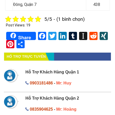
Đông, Quận 7
438
5/5 - (1 bình chọn)
Post Views:
19
Facebook
Twitter
LinkedIn
Tumblr
Instapa
Redd
X
Share
Pinterest
Share
HỔ TRỢ TRỰC TUYẾN
Hỗ Trợ Khách Hàng Quận 1
0903181486
-
Mr: Huy
Hỗ Trợ Khách Hàng Quận 2
0835904625
-
Mr: Hoàng