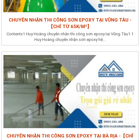
CHUYÊN NHẬN THI CÔNG SƠN EPOXY TẠI VŨNG TÀU -
【CHỈ TỪ 65K/M²】
Contents1 Huy Hoàng chuyên nhận thi công sơn epoxy tại Vũng Tàu1.1
Huy Hoàng chuyên nhận sơn epoxy hệ...
CHUYÊN NHẬN THI CÔNG SƠN EPOXY TẠI BÀ RỊA -【CHỈ