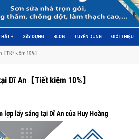
 THẤT
+
XÂY DỰNG
BLOG
TUYỂN DỤNG
GIỚI THIỆU
ĩ An【Tiết kiệm 10%】
g tại Dĩ An【Tiết kiệm 10%】
m lợp lấy sáng tại Dĩ An của Huy Hoàng