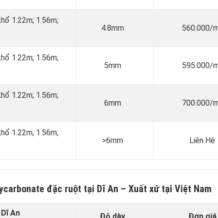
 khổ 1.22m; 1.56m;
4.8mm
560.000/
 khổ 1.22m; 1.56m;
5mm
595.000/
 khổ 1.22m; 1.56m;
6mm
700.000/
 khổ 1.22m; 1.56m;
>6mm
Liên Hệ
lycarbonate đặc ruột tại Dĩ An
–
Xuất xứ tại
Việt Nam
 Dĩ An
Độ dày
Đơn giá