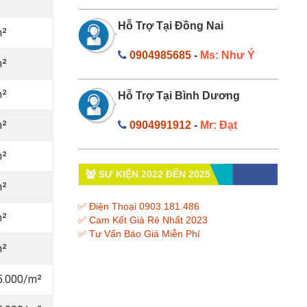
Hỗ Trợ Tại Đồng Nai
m²
0904985685
-
Ms: Như Ý
m²
m²
Hỗ Trợ Tại Bình Dương
m²
0904991912
-
Mr: Đạt
m²
SỰ KIỆN 2022 ĐẾN 2025
m²
✅ Điện Thoại 0903.181.486
m²
✅ Cam Kết Giá Rẻ Nhất 2023
✅ Tư Vấn Báo Giá Miễn Phí
m²
5.000/m²