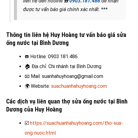
liên hệ đến hotline
☎️
0903.181.486
để nhận
được tư vấn báo giá chính xác nhất. ***
Thông tin liên hệ Huy Hoàng tư vấn báo giá sửa
ống nước tại Bình Dương
☎️
Hotline: 0903.181.486
🏠
Địa chỉ: Chi nhánh tại Bình Dương
📧
Mail: suanhahuyhoang@gmail.com
🌍
Website:
suachuanhahuyhoang.com
Các dịch vụ liên quan thợ sửa ống nước tại Bình
Dương
của Huy Hoàng
☑️
https://suachuanhahuyhoang.com/tho-sua-
ong-nuoc.html