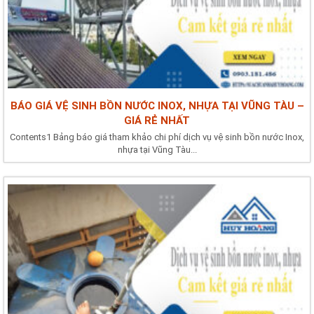
BÁO GIÁ VỆ SINH BỒN NƯỚC INOX, NHỰA TẠI VŨNG TÀU –
GIÁ RẺ NHẤT
Contents1 Bảng báo giá tham khảo chi phí dịch vụ vệ sinh bồn nước Inox,
nhựa tại Vũng Tàu...