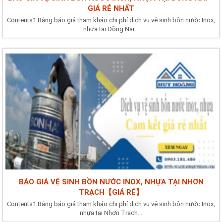
GIÁ RẺ NHẤT
Contents1 Bảng báo giá tham khảo chi phí dịch vụ vệ sinh bồn nước Inox,
nhựa tại Đồng Nai...
BÁO GIÁ VỆ SINH BỒN NƯỚC INOX, NHỰA TẠI NHƠN
TRẠCH【GIÁ RẺ】
Contents1 Bảng báo giá tham khảo chi phí dịch vụ vệ sinh bồn nước Inox,
nhựa tại Nhơn Trạch...