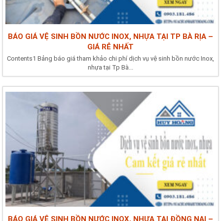
BÁO GIÁ VỆ SINH BỒN NƯỚC INOX, NHỰA TẠI TP BÀ RỊA –
GIÁ RẺ NHẤT
Contents1 Bảng báo giá tham khảo chi phí dịch vụ vệ sinh bồn nước Inox,
nhựa tại Tp Bà...
BÁO GIÁ VỆ SINH BỒN NƯỚC INOX, NHỰA TẠI ĐỒNG NAI –