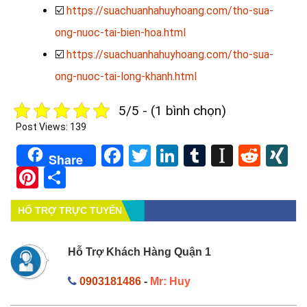
☑️
https://suachuanhahuyhoang.com/tho-sua-
ong-nuoc-tai-bien-hoa.html
☑️
https://suachuanhahuyhoang.com/tho-sua-
ong-nuoc-tai-long-khanh.html
5/5 - (1 bình chọn)
Post Views:
139
Facebook
Twitter
LinkedIn
Tumblr
Instapa
Redd
X
Share
Pinterest
Share
HỔ TRỢ TRỰC TUYẾN
Hỗ Trợ Khách Hàng Quận 1
0903181486
-
Mr: Huy