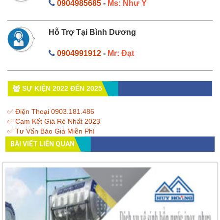
0904985685
-
Ms: Như Ý
Hỗ Trợ Tại Bình Dương
0904991912
-
Mr: Đạt
SỰ KIỆN 2022 ĐẾN 2025
✅ Điện Thoại 0903.181.486
✅ Cam Kết Giá Rẻ Nhất 2023
✅ Tư Vấn Báo Giá Miễn Phí
BÀI VIẾT LIÊN QUAN