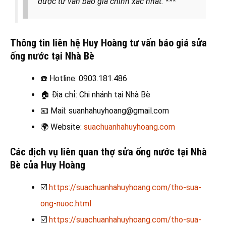
được tư vấn báo giá chính xác nhất. ***
Thông tin liên hệ Huy Hoàng tư vấn báo giá sửa
ống nước tại Nhà Bè
☎️
Hotline: 0903.181.486
🏠
Địa chỉ: Chi nhánh tại Nhà Bè
📧
Mail: suanhahuyhoang@gmail.com
🌍
Website:
suachuanhahuyhoang.com
Các dịch vụ liên quan thợ sửa ống nước tại Nhà
Bè
của Huy Hoàng
☑️
https://suachuanhahuyhoang.com/tho-sua-
ong-nuoc.html
☑️
https://suachuanhahuyhoang.com/tho-sua-