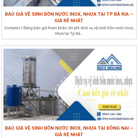
BÁO GIÁ VỆ SINH BỒN NƯỚC INOX, NHỰA TẠI TP BÀ RỊA –
GIÁ RẺ NHẤT
Contents1 Bảng báo giá tham khảo chi phí dịch vụ vệ sinh bồn nước Inox,
nhựa tại Tp Bà...
BÁO GIÁ VỆ SINH BỒN NƯỚC INOX, NHỰA TẠI ĐỒNG NAI –
GIÁ RẺ NHẤT