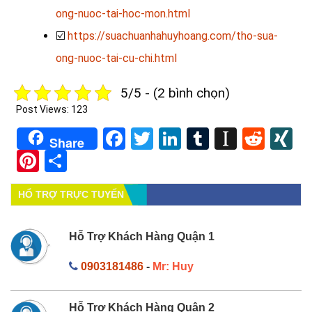
ong-nuoc-tai-hoc-mon.html
☑️
https://suachuanhahuyhoang.com/tho-sua-
ong-nuoc-tai-cu-chi.html
5/5 - (2 bình chọn)
Post Views:
123
Facebook
Twitter
LinkedIn
Tumblr
Instapa
Redd
X
Share
Pinterest
Share
HỔ TRỢ TRỰC TUYẾN
Hỗ Trợ Khách Hàng Quận 1
0903181486
-
Mr: Huy
Hỗ Trợ Khách Hàng Quận 2