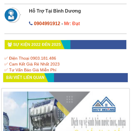
Hỗ Trợ Tại Bình Dương
0904991912
-
Mr: Đạt
SỰ KIỆN 2022 ĐẾN 2025
✅ Điện Thoại 0903.181.486
✅ Cam Kết Giá Rẻ Nhất 2023
✅ Tư Vấn Báo Giá Miễn Phí
BÀI VIẾT LIÊN QUAN