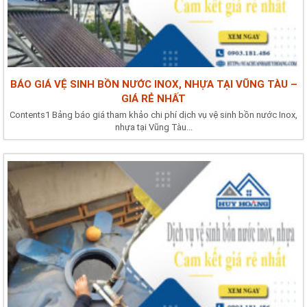
BÁO GIÁ VỆ SINH BỒN NƯỚC INOX, NHỰA TẠI VŨNG TÀU –
GIÁ RẺ NHẤT
Contents1 Bảng báo giá tham khảo chi phí dịch vụ vệ sinh bồn nước Inox,
nhựa tại Vũng Tàu...