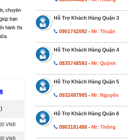
ín, chuyên
Hỗ Trợ Khách Hàng Quận 3
giúp bạn
ến hành thi
0901742092
-
Mr: Thuận
nữa.
Hỗ Trợ Khách Hàng Quận 4
0835748593
-
Mr: Quỳnh
Hỗ Trợ Khách Hàng Quận 5
g
0932497995
-
Mr: Nguyên
)
Hỗ Trợ Khách Hàng Quận 6
000 VNĐ
0903181486
-
Mr: Thông
000 VNĐ