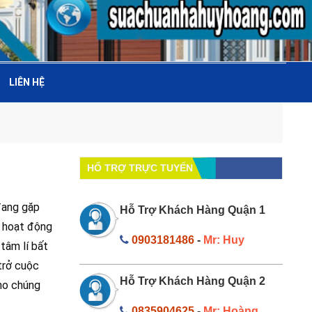
LIÊN HỆ
HỔ TRỢ TRỰC TUYẾN
 đang gặp
Hỗ Trợ Khách Hàng Quận 1
g hoạt động
0903181486
-
Mr: Huy
tâm lí bất
trở cuộc
Hỗ Trợ Khách Hàng Quận 2
cho chúng
0835904625
-
Mr: Hoàng