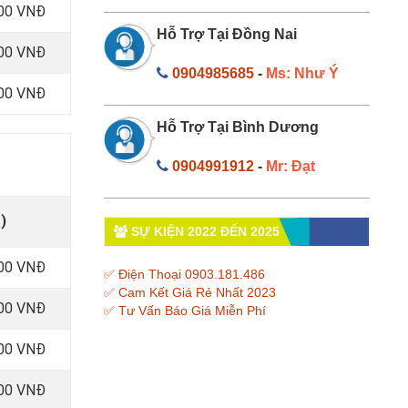
000 VNĐ
Hỗ Trợ Tại Đồng Nai
000 VNĐ
0904985685
-
Ms: Như Ý
000 VNĐ
Hỗ Trợ Tại Bình Dương
0904991912
-
Mr: Đạt
)
SỰ KIỆN 2022 ĐẾN 2025
000 VNĐ
✅ Điện Thoại 0903.181.486
✅ Cam Kết Giá Rẻ Nhất 2023
000 VNĐ
✅ Tư Vấn Báo Giá Miễn Phí
000 VNĐ
000 VNĐ