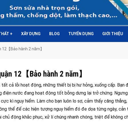
 THẤT
+
XÂY DỰNG
BLOG
TUYỂN DỤNG
GIỚI THIỆU
uận 12【Bảo hành 2 năm】
à quận 12【Bảo hành 2 năm】
 tất cả lỗi hoạt động, những thiết bị bị hư hỏng, xuống cấp. Bạn
ng điện nước đang hoạt động tốt bỗng dưng lại trở chứng. Ngưn
 cực kì nguy hiểm. Làm cho bạn luôn lo sợ, cảm thấy căng thẳng, 
 Không thể để các hiện tượng nguy hiểm đó đe dọa từng ngày, cản 
ải chủ động khắc phục, xử lí chúng nhanh chóng, triệt để không 