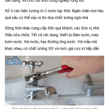
dân dụng. Và cho các khu công nghiệp rộng lớn.
Xử lí các hiện tượng rò rỉ nước kịp thời. Ngăn chặn mọi hậu
quả xấu có thể xảy ra đe dọa chất lượng ngôi nhà.
Đồng thời nhận cung cấp đến quý khách, các đơn vị, nhà
thầu sửa chữa. Tất cả vật dụng, thiết bị điện nước, máy
bơm nước. Vòi nước, hay đường ống nước. Với mẫu mã
khác nhau, có chất lượng tốt và mức giá cực kì hấp dẫn.
Thợ sửa ống nước tại nhà quận 3 – sửa chữa ống nước uy tín