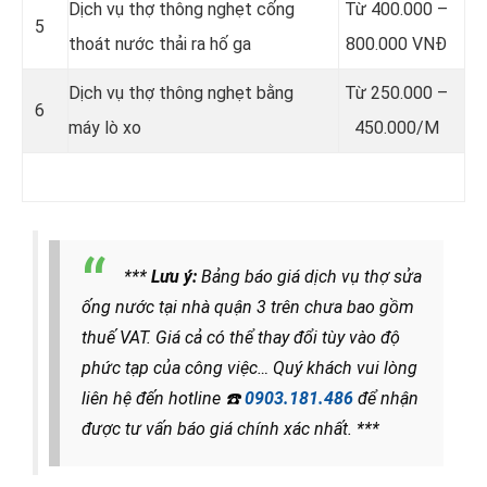
Dịch vụ thợ thông nghẹt cống
Từ 400.000 –
5
thoát nước thải ra hố ga
800.000 VNĐ
Dịch vụ thợ thông nghẹt bằng
Từ 250.000 –
6
máy lò xo
450.000/M
***
Lưu ý:
Bảng báo giá dịch vụ thợ sửa
ống nước tại nhà quận 3 trên chưa bao gồm
thuế VAT. Giá cả có thể thay đổi tùy vào độ
phức tạp của công việc… Quý khách vui lòng
liên hệ đến hotline
☎️
0903.181.486
để nhận
được tư vấn báo giá chính xác nhất. ***