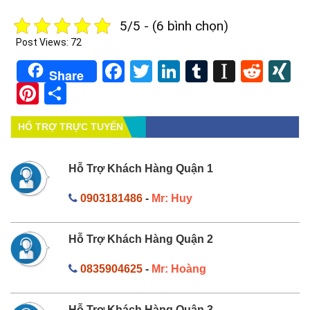
5/5 - (6 bình chọn)
Post Views:
72
Facebook
Twitter
LinkedIn
Tumblr
Instapa
Redd
X
Share
Pinterest
Share
HỔ TRỢ TRỰC TUYẾN
Hỗ Trợ Khách Hàng Quận 1
0903181486
-
Mr: Huy
Hỗ Trợ Khách Hàng Quận 2
0835904625
-
Mr: Hoàng
Hỗ Trợ Khách Hàng Quận 3