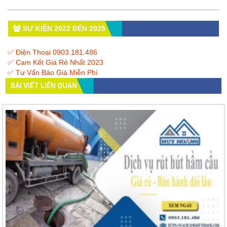
SỰ KIỆN 2022 ĐẾN 2025
✅ Điện Thoại 0903.181.486
✅ Cam Kết Giá Rẻ Nhất 2023
✅ Tư Vấn Báo Giá Miễn Phí
BÀI VIẾT LIÊN QUAN