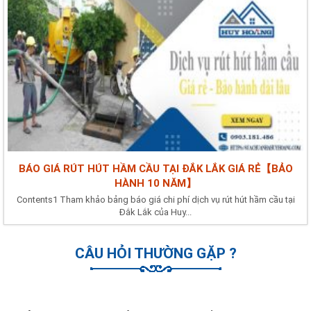
BÁO GIÁ RÚT HÚT HẦM CẦU TẠI ĐẮK LẮK GIÁ RẺ【BẢO
HÀNH 10 NĂM】
Contents1 Tham khảo bảng báo giá chi phí dịch vụ rút hút hầm cầu tại
Đắk Lắk của Huy...
CÂU HỎI THƯỜNG GẶP ?