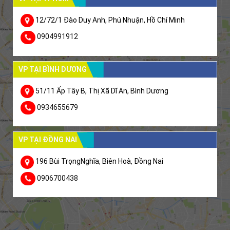
12/72/1 Đào Duy Anh, Phú Nhuận, Hồ Chí Minh
0904991912
VP TẠI BÌNH DƯƠNG
51/11 Ấp Tây B, Thị Xã Dĩ An, Bình Dương
0934655679
VP TẠI ĐỒNG NAI
196 Bùi TrọngNghĩa, Biên Hoà, Đồng Nai
0906700438