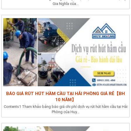
Gia Nghĩa của...
BÁO GIÁ RÚT HÚT HẦM CẦU TẠI HẢI PHÒNG GIÁ RẺ【BH
10 NĂM】
Contents1 Tham khảo bảng báo giá chi phí dịch vụ rút hút hầm cầu tại Hải
Phòng của Huy...