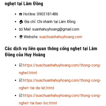
nghẹt tại Lâm Đồng
☎️
Hotline: 0903181486
🏠
Địa chỉ: Chi nhánh tại Lâm Đồng
📧
Mail: suanhahuyhoang@gmail.com
🌍
Website:
suachuanhahuyhoang.com
Các dịch vụ liên quan thông cống nghẹt tại Lâm
Đồng của Huy Hoàng
☑️
https://suachuanhahuyhoang.com/thong-cong-
nghet.html
☑️
https://suachuanhahuyhoang.com/thong-cong-
nghet-tai-da-lat.html
☑️
https://suachuanhahuyhoang.com/thong-cong-
nghet-tai-bao-loc.html