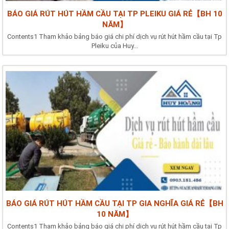
BÁO GIÁ RÚT HÚT HẦM CẦU TẠI TP PLEIKU GIÁ RẺ【BH 10
NĂM】
Contents1 Tham khảo bảng báo giá chi phí dịch vụ rút hút hầm cầu tại Tp
Pleiku của Huy...
BÁO GIÁ RÚT HÚT HẦM CẦU TẠI TP GIA NGHĨA GIÁ RẺ【BH
10 NĂM】
Contents1 Tham khảo bảng báo giá chi phí dịch vụ rút hút hầm cầu tại Tp