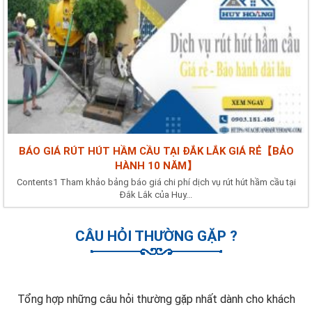
BÁO GIÁ RÚT HÚT HẦM CẦU TẠI ĐẮK LẮK GIÁ RẺ【BẢO
HÀNH 10 NĂM】
Contents1 Tham khảo bảng báo giá chi phí dịch vụ rút hút hầm cầu tại
Đắk Lắk của Huy...
CÂU HỎI THƯỜNG GẶP ?
Tổng hợp những câu hỏi thường gặp nhất dành cho khách