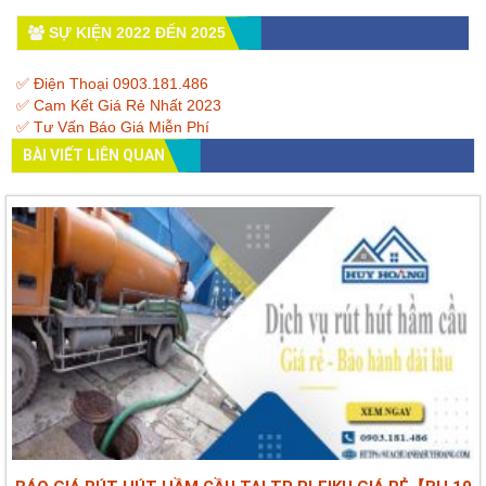
SỰ KIỆN 2022 ĐẾN 2025
✅ Điện Thoại 0903.181.486
✅ Cam Kết Giá Rẻ Nhất 2023
✅ Tư Vấn Báo Giá Miễn Phí
BÀI VIẾT LIÊN QUAN