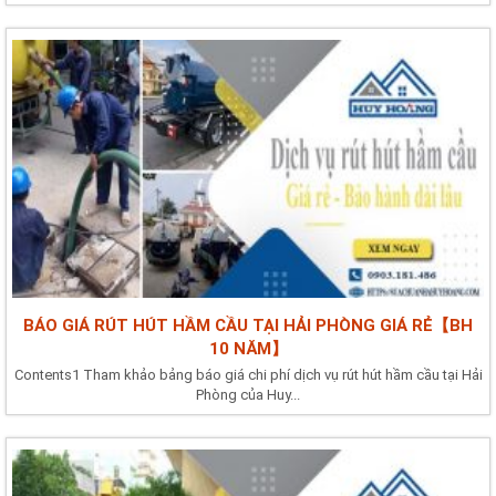
BÁO GIÁ RÚT HÚT HẦM CẦU TẠI HẢI PHÒNG GIÁ RẺ【BH
10 NĂM】
Contents1 Tham khảo bảng báo giá chi phí dịch vụ rút hút hầm cầu tại Hải
Phòng của Huy...