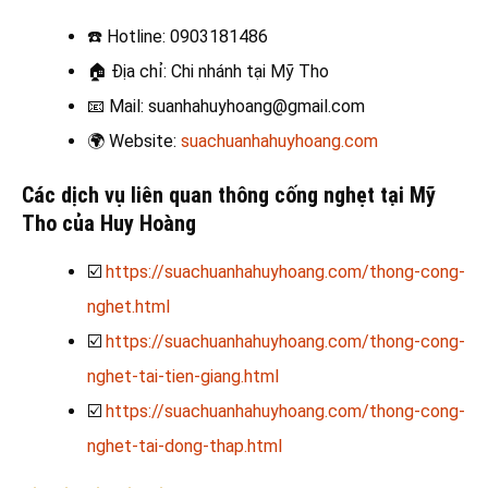
☎️
Hotline: 0903181486
🏠
Địa chỉ: Chi nhánh tại Mỹ Tho
📧
Mail: suanhahuyhoang@gmail.com
🌍
Website:
suachuanhahuyhoang.com
Các dịch vụ liên quan thông cống nghẹt tại Mỹ
Tho của Huy Hoàng
☑️
https://suachuanhahuyhoang.com/thong-cong-
nghet.html
☑️
https://suachuanhahuyhoang.com/thong-cong-
nghet-tai-tien-giang.html
☑️
https://suachuanhahuyhoang.com/thong-cong-
nghet-tai-dong-thap.html