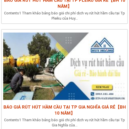
BÁO GIÁ RÚT HÚT HẦM CẦU TẠI TP PLEIKU GIÁ RẺ【BH 10
NĂM】
Contents1 Tham khảo bảng báo giá chi phí dịch vụ rút hút hầm cầu tại Tp
Pleiku của Huy...
BÁO GIÁ RÚT HÚT HẦM CẦU TẠI TP GIA NGHĨA GIÁ RẺ【BH
10 NĂM】
Contents1 Tham khảo bảng báo giá chi phí dịch vụ rút hút hầm cầu tại Tp
Gia Nghĩa của...