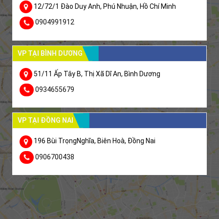
12/72/1 Đào Duy Anh, Phú Nhuận, Hồ Chí Minh
0904991912
VP TẠI BÌNH DƯƠNG
51/11 Ấp Tây B, Thị Xã Dĩ An, Bình Dương
0934655679
VP TẠI ĐỒNG NAI
196 Bùi TrọngNghĩa, Biên Hoà, Đồng Nai
0906700438