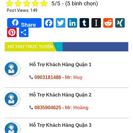
5/5 - (5 bình chọn)
Post Views:
149
Facebook
Twitter
LinkedIn
Tumblr
Instapa
Redd
X
Share
Pinterest
Share
HỔ TRỢ TRỰC TUYẾN
Hỗ Trợ Khách Hàng Quận 1
0903181486
-
Mr: Huy
Hỗ Trợ Khách Hàng Quận 2
0835904625
-
Mr: Hoàng
Hỗ Trợ Khách Hàng Quận 3