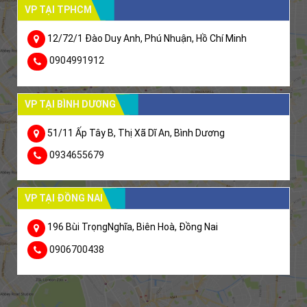
VP TẠI TPHCM
12/72/1 Đào Duy Anh, Phú Nhuận, Hồ Chí Minh
0904991912
VP TẠI BÌNH DƯƠNG
51/11 Ấp Tây B, Thị Xã Dĩ An, Bình Dương
0934655679
VP TẠI ĐỒNG NAI
196 Bùi TrọngNghĩa, Biên Hoà, Đồng Nai
0906700438