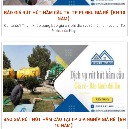
BÁO GIÁ RÚT HÚT HẦM CẦU TẠI TP PLEIKU GIÁ RẺ【BH 10
NĂM】
Contents1 Tham khảo bảng báo giá chi phí dịch vụ rút hút hầm cầu tại Tp
Pleiku của Huy...
BÁO GIÁ RÚT HÚT HẦM CẦU TẠI TP GIA NGHĨA GIÁ RẺ【BH
10 NĂM】