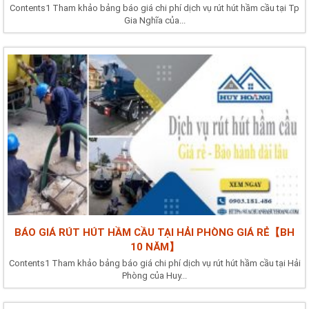
Contents1 Tham khảo bảng báo giá chi phí dịch vụ rút hút hầm cầu tại Tp
Gia Nghĩa của...
BÁO GIÁ RÚT HÚT HẦM CẦU TẠI HẢI PHÒNG GIÁ RẺ【BH
10 NĂM】
Contents1 Tham khảo bảng báo giá chi phí dịch vụ rút hút hầm cầu tại Hải
Phòng của Huy...