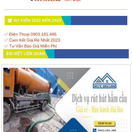
SỰ KIỆN 2022 ĐẾN 2025
✅ Điện Thoại 0903.181.486
✅ Cam Kết Giá Rẻ Nhất 2023
✅ Tư Vấn Báo Giá Miễn Phí
BÀI VIẾT LIÊN QUAN