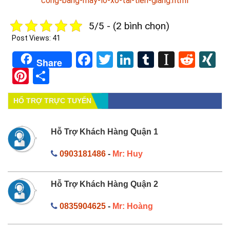
cong-bang-may-lo-xo-tai-tien-giang.html
5/5 - (2 bình chọn)
Post Views:
41
Facebook
Twitter
LinkedIn
Tumblr
Instapa
Redd
X
Share
Pinterest
Share
HỔ TRỢ TRỰC TUYẾN
Hỗ Trợ Khách Hàng Quận 1
0903181486
-
Mr: Huy
Hỗ Trợ Khách Hàng Quận 2
0835904625
-
Mr: Hoàng