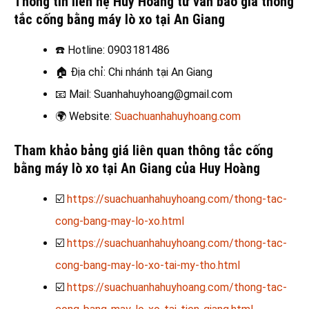
Thông tin liên hệ Huy Hoàng tư vấn báo giá thông
tắc cống bằng máy lò xo tại An Giang
☎️
Hotline: 0903181486
🏠
Địa chỉ: Chi nhánh tại An Giang
📧
Mail: Suanhahuyhoang@gmail.com
🌍
Website:
Suachuanhahuyhoang.com
Tham khảo bảng giá liên quan thông tắc cống
bằng máy lò xo tại An Giang của Huy Hoàng
☑️
https://suachuanhahuyhoang.com/thong-tac-
cong-bang-may-lo-xo.html
☑️
https://suachuanhahuyhoang.com/thong-tac-
cong-bang-may-lo-xo-tai-my-tho.html
☑️
https://suachuanhahuyhoang.com/thong-tac-