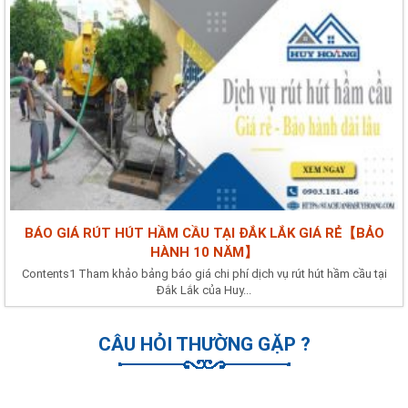
BÁO GIÁ RÚT HÚT HẦM CẦU TẠI ĐẮK LẮK GIÁ RẺ【BẢO
HÀNH 10 NĂM】
Contents1 Tham khảo bảng báo giá chi phí dịch vụ rút hút hầm cầu tại
Đắk Lắk của Huy...
CÂU HỎI THƯỜNG GẶP ?