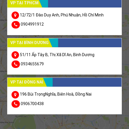
VP TẠI TPHCM
12/72/1 Đào Duy Anh, Phú Nhuận, Hồ Chí Minh
0904991912
VP TẠI BÌNH DƯƠNG
51/11 Ấp Tây B, Thị Xã Dĩ An, Bình Dương
0934655679
VP TẠI ĐỒNG NAI
196 Bùi TrọngNghĩa, Biên Hoà, Đồng Nai
0906700438