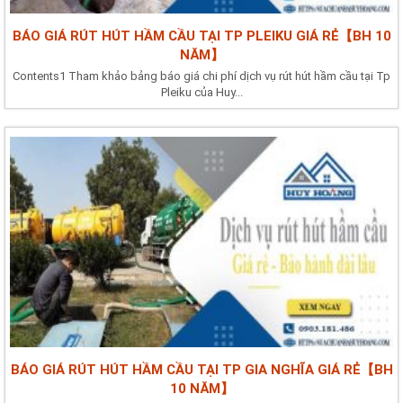
BÁO GIÁ RÚT HÚT HẦM CẦU TẠI TP PLEIKU GIÁ RẺ【BH 10
NĂM】
Contents1 Tham khảo bảng báo giá chi phí dịch vụ rút hút hầm cầu tại Tp
Pleiku của Huy...
BÁO GIÁ RÚT HÚT HẦM CẦU TẠI TP GIA NGHĨA GIÁ RẺ【BH
10 NĂM】