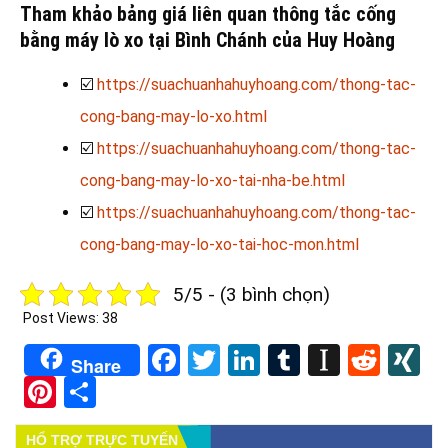
Tham khảo bảng giá liên quan thông tắc cống
bằng máy lò xo tại Bình Chánh của Huy Hoàng
☑️
https://suachuanhahuyhoang.com/thong-tac-
cong-bang-may-lo-xo.html
☑️
https://suachuanhahuyhoang.com/thong-tac-
cong-bang-may-lo-xo-tai-nha-be.html
☑️
https://suachuanhahuyhoang.com/thong-tac-
cong-bang-may-lo-xo-tai-hoc-mon.html
5/5 - (3 bình chọn)
Post Views:
38
Facebook
Twitter
LinkedIn
Tumblr
Instapa
Redd
X
Share
Pinterest
Share
HỔ TRỢ TRỰC TUYẾN