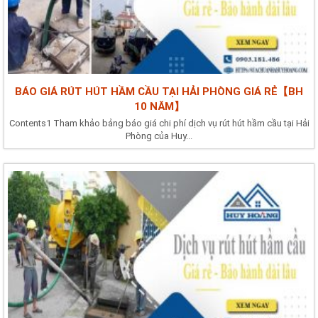
BÁO GIÁ RÚT HÚT HẦM CẦU TẠI HẢI PHÒNG GIÁ RẺ【BH
10 NĂM】
Contents1 Tham khảo bảng báo giá chi phí dịch vụ rút hút hầm cầu tại Hải
Phòng của Huy...