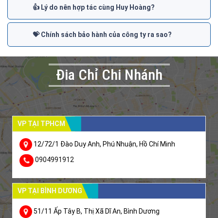
👍 Lý do nên hợp tác cùng Huy Hoàng?
💝 Chính sách bảo hành của công ty ra sao?
Đia Chỉ Chi Nhánh
VP TẠI TPHCM
12/72/1 Đào Duy Anh, Phú Nhuận, Hồ Chí Minh
0904991912
VP TẠI BÌNH DƯƠNG
51/11 Ấp Tây B, Thị Xã Dĩ An, Bình Dương