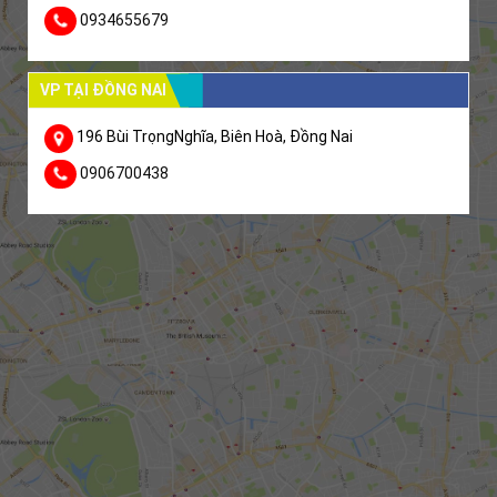
0934655679
VP TẠI ĐỒNG NAI
196 Bùi TrọngNghĩa, Biên Hoà, Đồng Nai
0906700438