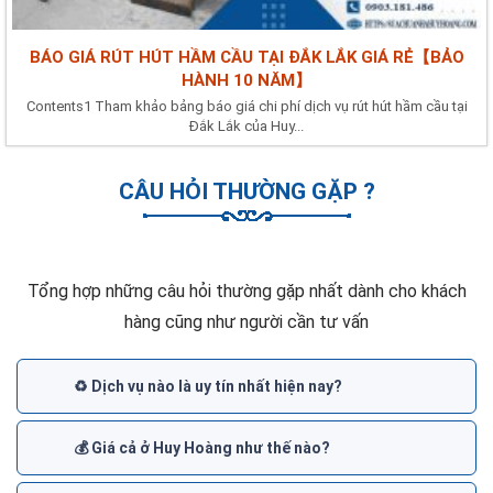
BÁO GIÁ RÚT HÚT HẦM CẦU TẠI ĐẮK LẮK GIÁ RẺ【BẢO
HÀNH 10 NĂM】
Contents1 Tham khảo bảng báo giá chi phí dịch vụ rút hút hầm cầu tại
Đắk Lắk của Huy...
CÂU HỎI THƯỜNG GẶP ?
Tổng hợp những câu hỏi thường gặp nhất dành cho khách
hàng cũng như người cần tư vấn
♻️ Dịch vụ nào là uy tín nhất hiện nay?
💰 Giá cả ở Huy Hoàng như thế nào?