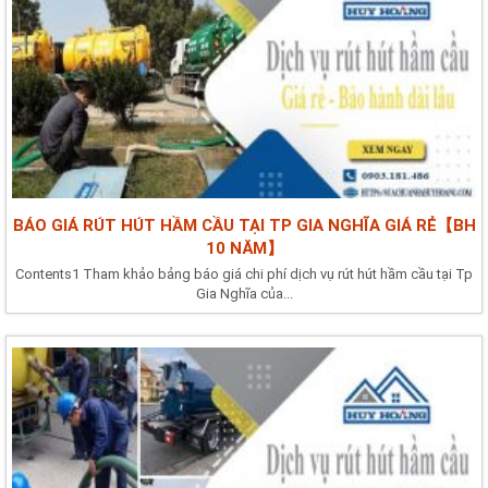
BÁO GIÁ RÚT HÚT HẦM CẦU TẠI TP GIA NGHĨA GIÁ RẺ【BH
10 NĂM】
Contents1 Tham khảo bảng báo giá chi phí dịch vụ rút hút hầm cầu tại Tp
Gia Nghĩa của...