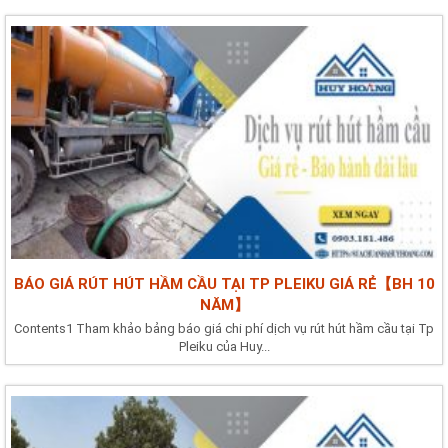
BÁO GIÁ RÚT HÚT HẦM CẦU TẠI TP PLEIKU GIÁ RẺ【BH 10
NĂM】
Contents1 Tham khảo bảng báo giá chi phí dịch vụ rút hút hầm cầu tại Tp
Pleiku của Huy...