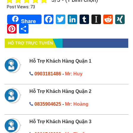
Post Views:
73
Facebook
Twitter
LinkedIn
Tumblr
Instapa
Redd
X
Share
Pinterest
Share
HỔ TRỢ TRỰC TUYẾN
Hỗ Trợ Khách Hàng Quận 1
0903181486
-
Mr: Huy
Hỗ Trợ Khách Hàng Quận 2
0835904625
-
Mr: Hoàng
Hỗ Trợ Khách Hàng Quận 3