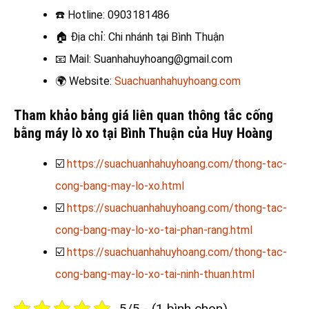
☎️
Hotline: 0903181486
🏠
Địa chỉ: Chi nhánh tại Bình Thuận
📧
Mail: Suanhahuyhoang@gmail.com
🌍
Website:
Suachuanhahuyhoang.com
Tham khảo bảng giá liên quan thông tắc cống
bằng máy lò xo tại Bình Thuận của Huy Hoàng
☑️
https://suachuanhahuyhoang.com/thong-tac-
cong-bang-may-lo-xo.html
☑️
https://suachuanhahuyhoang.com/thong-tac-
cong-bang-may-lo-xo-tai-phan-rang.html
☑️
https://suachuanhahuyhoang.com/thong-tac-
cong-bang-may-lo-xo-tai-ninh-thuan.html
5/5 - (1 bình chọn)