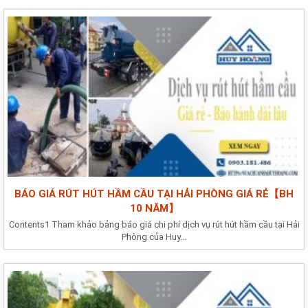
BÁO GIÁ RÚT HÚT HẦM CẦU TẠI HẢI PHÒNG GIÁ RẺ【BH
10 NĂM】
Contents1 Tham khảo bảng báo giá chi phí dịch vụ rút hút hầm cầu tại Hải
Phòng của Huy...