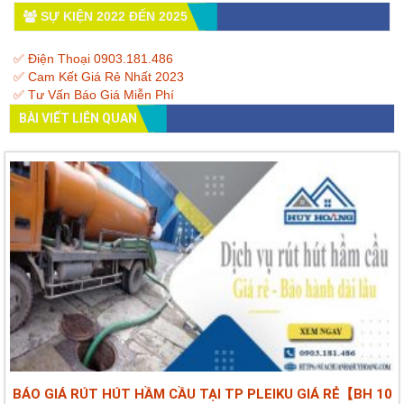
SỰ KIỆN 2022 ĐẾN 2025
✅ Điện Thoại 0903.181.486
✅ Cam Kết Giá Rẻ Nhất 2023
✅ Tư Vấn Báo Giá Miễn Phí
BÀI VIẾT LIÊN QUAN
BÁO GIÁ RÚT HÚT HẦM CẦU TẠI TP PLEIKU GIÁ RẺ【BH 10