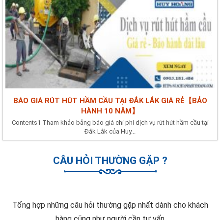
BÁO GIÁ RÚT HÚT HẦM CẦU TẠI ĐẮK LẮK GIÁ RẺ【BẢO
HÀNH 10 NĂM】
Contents1 Tham khảo bảng báo giá chi phí dịch vụ rút hút hầm cầu tại
Đắk Lắk của Huy...
CÂU HỎI THƯỜNG GẶP ?
Tổng hợp những câu hỏi thường gặp nhất dành cho khách
hàng cũng như người cần tư vấn