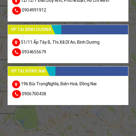
12/72/1 Đào Duy Anh, Phú Nhuận, Hồ Chí Minh
0904991912
VP TẠI BÌNH DƯƠNG
51/11 Ấp Tây B, Thị Xã Dĩ An, Bình Dương
0934655679
VP TẠI ĐỒNG NAI
196 Bùi TrọngNghĩa, Biên Hoà, Đồng Nai
0906700438