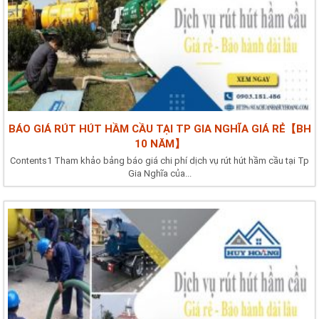
BÁO GIÁ RÚT HÚT HẦM CẦU TẠI TP GIA NGHĨA GIÁ RẺ【BH
10 NĂM】
Contents1 Tham khảo bảng báo giá chi phí dịch vụ rút hút hầm cầu tại Tp
Gia Nghĩa của...