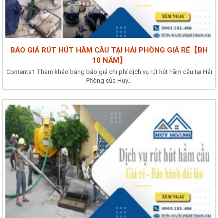
BÁO GIÁ RÚT HÚT HẦM CẦU TẠI HẢI PHÒNG GIÁ RẺ【BH
10 NĂM】
Contents1 Tham khảo bảng báo giá chi phí dịch vụ rút hút hầm cầu tại Hải
Phòng của Huy...