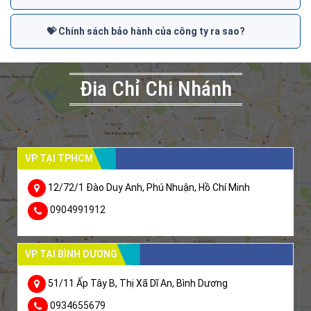
💝 Chính sách bảo hành của công ty ra sao?
Đia Chỉ Chi Nhánh
VP TẠI TPHCM
12/72/1 Đào Duy Anh, Phú Nhuận, Hồ Chí Minh
0904991912
VP TẠI BÌNH DƯƠNG
51/11 Ấp Tây B, Thị Xã Dĩ An, Bình Dương
0934655679