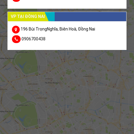
VP TẠI ĐỒNG NAI
196 Bùi TrọngNghĩa, Biên Hoà, Đồng Nai
0906700438