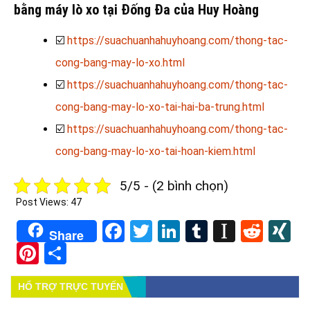
bằng máy lò xo tại Đống Đa của Huy Hoàng
☑️
https://suachuanhahuyhoang.com/thong-tac-
cong-bang-may-lo-xo.html
☑️
https://suachuanhahuyhoang.com/thong-tac-
cong-bang-may-lo-xo-tai-hai-ba-trung.html
☑️
https://suachuanhahuyhoang.com/thong-tac-
cong-bang-may-lo-xo-tai-hoan-kiem.html
5/5 - (2 bình chọn)
Post Views:
47
Facebook
Twitter
LinkedIn
Tumblr
Instapa
Redd
X
Share
Pinterest
Share
HỔ TRỢ TRỰC TUYẾN