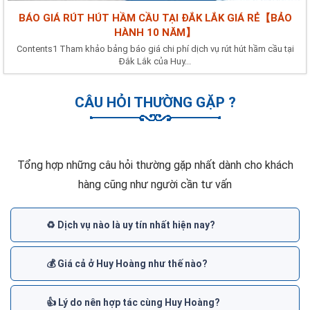
BÁO GIÁ RÚT HÚT HẦM CẦU TẠI ĐẮK LẮK GIÁ RẺ【BẢO
HÀNH 10 NĂM】
Contents1 Tham khảo bảng báo giá chi phí dịch vụ rút hút hầm cầu tại
Đắk Lắk của Huy...
CÂU HỎI THƯỜNG GẶP ?
Tổng hợp những câu hỏi thường gặp nhất dành cho khách
hàng cũng như người cần tư vấn
♻️ Dịch vụ nào là uy tín nhất hiện nay?
💰 Giá cả ở Huy Hoàng như thế nào?
👍 Lý do nên hợp tác cùng Huy Hoàng?