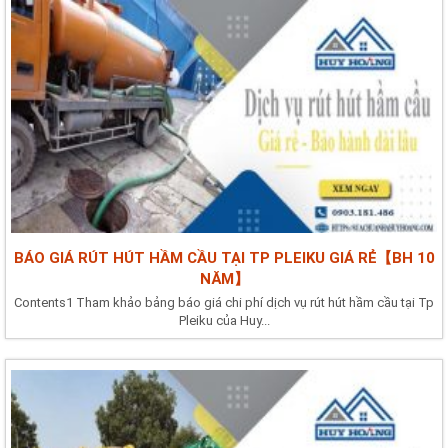
BÁO GIÁ RÚT HÚT HẦM CẦU TẠI TP PLEIKU GIÁ RẺ【BH 10
NĂM】
Contents1 Tham khảo bảng báo giá chi phí dịch vụ rút hút hầm cầu tại Tp
Pleiku của Huy...