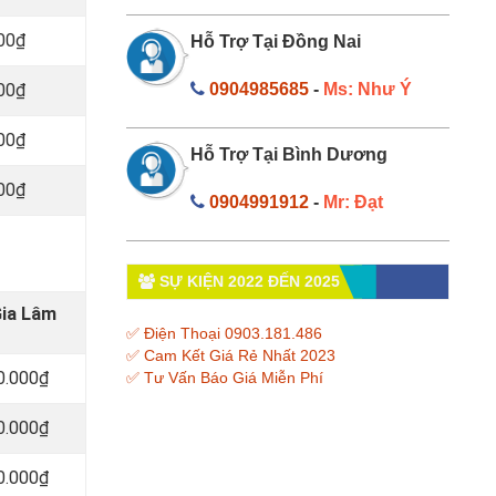
000₫
Hỗ Trợ Tại Đồng Nai
000₫
0904985685
-
Ms: Như Ý
000₫
Hỗ Trợ Tại Bình Dương
000₫
0904991912
-
Mr: Đạt
SỰ KIỆN 2022 ĐẾN 2025
Gia Lâm
✅ Điện Thoại 0903.181.486
✅ Cam Kết Giá Rẻ Nhất 2023
0.000₫
✅ Tư Vấn Báo Giá Miễn Phí
0.000₫
0.000₫