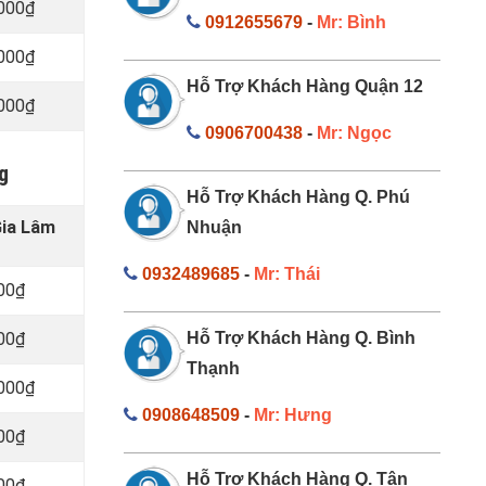
.000₫
0912655679
-
Mr: Bình
.000₫
Hỗ Trợ Khách Hàng Quận 12
.000₫
0906700438
-
Mr: Ngọc
g
Hỗ Trợ Khách Hàng Q. Phú
Gia Lâm
Nhuận
0932489685
-
Mr: Thái
000₫
000₫
Hỗ Trợ Khách Hàng Q. Bình
Thạnh
.000₫
0908648509
-
Mr: Hưng
000₫
Hỗ Trợ Khách Hàng Q. Tân
000₫