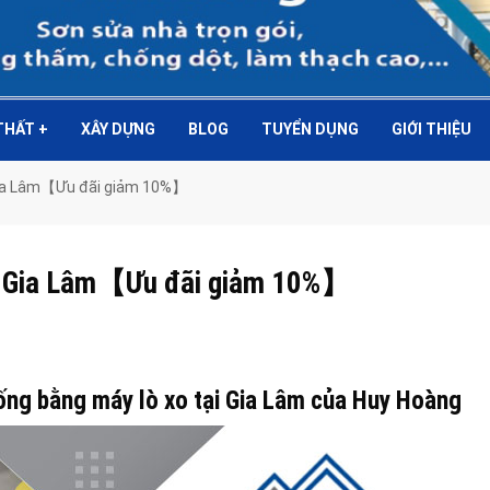
 THẤT
+
XÂY DỰNG
BLOG
TUYỂN DỤNG
GIỚI THIỆU
 Gia Lâm【Ưu đãi giảm 10%】
ại Gia Lâm【Ưu đãi giảm 10%】
cống bằng máy lò xo tại Gia Lâm của Huy Hoàng