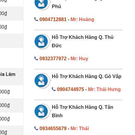
Phú
000₫
0904712881
-
Mr: Hoàng
000₫
Hỗ Trợ Khách Hàng Q. Thủ
Đức
0932377972
-
Mr: Huy
Gia Lâm
Hỗ Trợ Khách Hàng Q. Gò Vấp
0904744975
-
Mr: Thái Hưng
.000₫
.000₫
Hỗ Trợ Khách Hàng Q. Tân
Bình
.000₫
0934655679
-
Mr: Thái
000₫