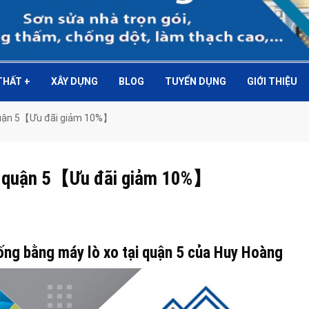
 THẤT
+
XÂY DỰNG
BLOG
TUYỂN DỤNG
GIỚI THIỆU
 quận 5【Ưu đãi giảm 10%】
ại quận 5【Ưu đãi giảm 10%】
ống bằng máy lò xo tại quận 5 của Huy Hoàng