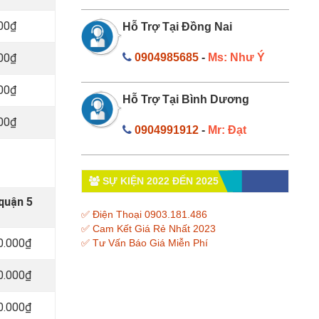
000₫
Hỗ Trợ Tại Đồng Nai
000₫
0904985685
-
Ms: Như Ý
000₫
Hỗ Trợ Tại Bình Dương
000₫
0904991912
-
Mr: Đạt
SỰ KIỆN 2022 ĐẾN 2025
quận 5
✅ Điện Thoại 0903.181.486
✅ Cam Kết Giá Rẻ Nhất 2023
0.000₫
✅ Tư Vấn Báo Giá Miễn Phí
0.000₫
0.000₫