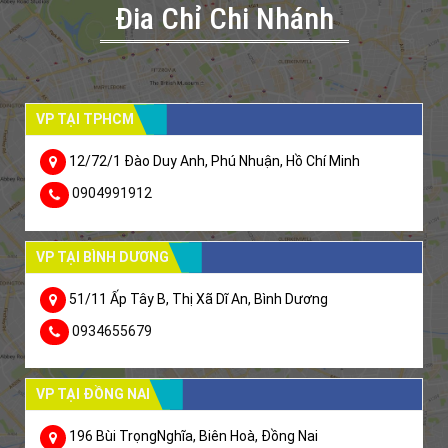
Đia Chỉ Chi Nhánh
VP TẠI TPHCM
12/72/1 Đào Duy Anh, Phú Nhuận, Hồ Chí Minh
0904991912
VP TẠI BÌNH DƯƠNG
51/11 Ấp Tây B, Thị Xã Dĩ An, Bình Dương
0934655679
VP TẠI ĐỒNG NAI
196 Bùi TrọngNghĩa, Biên Hoà, Đồng Nai