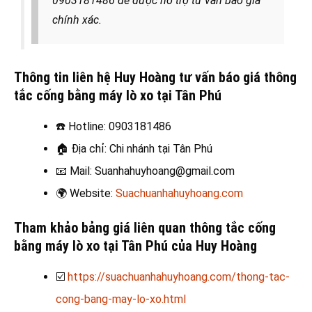
0903181486 để được hỗ trợ tư vấn báo giá
chính xác.
Thông tin liên hệ Huy Hoàng tư vấn báo giá thông
tắc cống bằng máy lò xo tại Tân Phú
☎️
Hotline: 0903181486
🏠
Địa chỉ: Chi nhánh tại Tân Phú
📧
Mail: Suanhahuyhoang@gmail.com
🌍
Website:
Suachuanhahuyhoang.com
Tham khảo bảng giá liên quan thông tắc cống
bằng máy lò xo tại Tân Phú của Huy Hoàng
☑️
https://suachuanhahuyhoang.com/thong-tac-
cong-bang-may-lo-xo.html