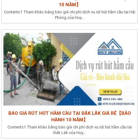
10 NĂM】
Contents1 Tham khảo bảng báo giá chi phí dịch vụ rút hút hầm cầu tại Hải
Phòng của Huy...
BÁO GIÁ RÚT HÚT HẦM CẦU TẠI ĐẮK LẮK GIÁ RẺ【BẢO
HÀNH 10 NĂM】
Contents1 Tham khảo bảng báo giá chi phí dịch vụ rút hút hầm cầu tại
Đắk Lắk của Huy...