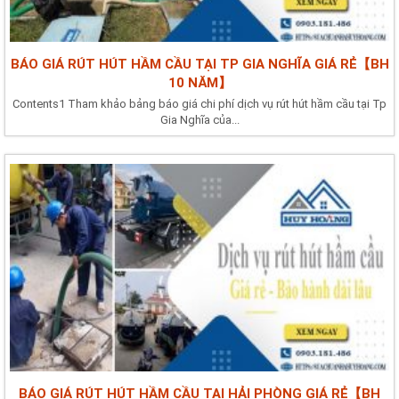
BÁO GIÁ RÚT HÚT HẦM CẦU TẠI TP GIA NGHĨA GIÁ RẺ【BH
10 NĂM】
Contents1 Tham khảo bảng báo giá chi phí dịch vụ rút hút hầm cầu tại Tp
Gia Nghĩa của...
BÁO GIÁ RÚT HÚT HẦM CẦU TẠI HẢI PHÒNG GIÁ RẺ【BH