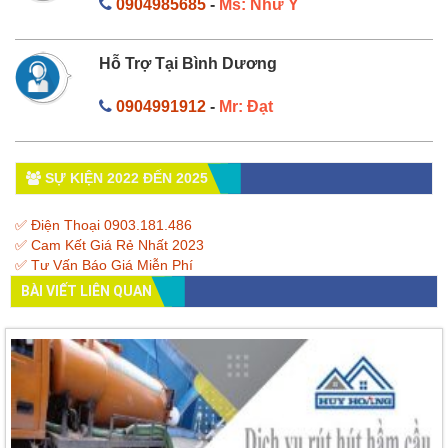
0904985685
-
Ms: Như Ý
Hỗ Trợ Tại Bình Dương
0904991912
-
Mr: Đạt
SỰ KIỆN 2022 ĐẾN 2025
✅ Điện Thoại 0903.181.486
✅ Cam Kết Giá Rẻ Nhất 2023
✅ Tư Vấn Báo Giá Miễn Phí
BÀI VIẾT LIÊN QUAN