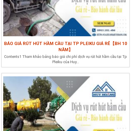
BÁO GIÁ RÚT HÚT HẦM CẦU TẠI TP PLEIKU GIÁ RẺ【BH 10
NĂM】
Contents1 Tham khảo bảng báo giá chi phí dịch vụ rút hút hầm cầu tại Tp
Pleiku của Huy...