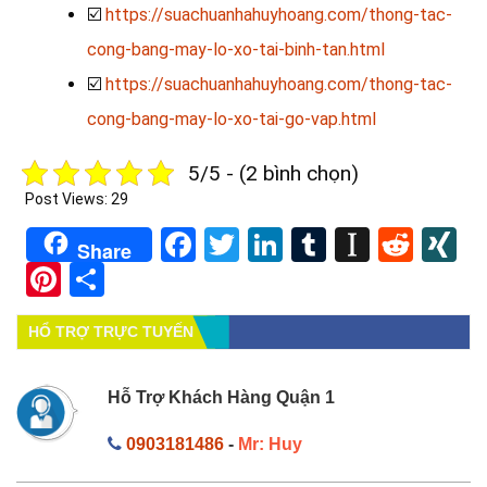
☑️
https://suachuanhahuyhoang.com/thong-tac-
cong-bang-may-lo-xo-tai-binh-tan.html
☑️
https://suachuanhahuyhoang.com/thong-tac-
cong-bang-may-lo-xo-tai-go-vap.html
5/5 - (2 bình chọn)
Post Views:
29
Facebook
Twitter
LinkedIn
Tumblr
Instapa
Redd
X
Share
Pinterest
Share
HỔ TRỢ TRỰC TUYẾN
Hỗ Trợ Khách Hàng Quận 1
0903181486
-
Mr: Huy