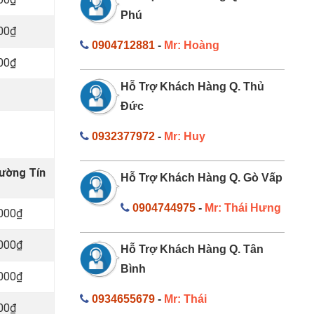
Phú
000₫
0904712881
-
Mr: Hoàng
000₫
Hỗ Trợ Khách Hàng Q. Thủ
Đức
0932377972
-
Mr: Huy
hường Tín
Hỗ Trợ Khách Hàng Q. Gò Vấp
0904744975
-
Mr: Thái Hưng
.000₫
.000₫
Hỗ Trợ Khách Hàng Q. Tân
Bình
.000₫
0934655679
-
Mr: Thái
000₫