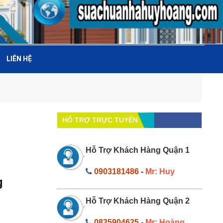
LIÊN HỆ
HỔ TRỢ TRỰC TUYẾN
Hỗ Trợ Khách Hàng Quận 1
0903181486
-
Mr: Huy
g
Hỗ Trợ Khách Hàng Quận 2
0835904625
-
Mr: Hoàng