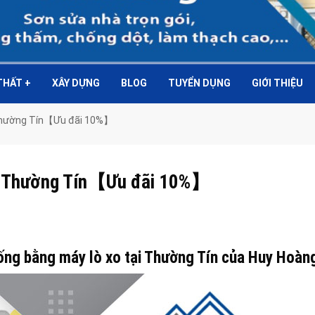
 THẤT
+
XÂY DỰNG
BLOG
TUYỂN DỤNG
GIỚI THIỆU
 Thường Tín【Ưu đãi 10%】
ại Thường Tín【Ưu đãi 10%】
cống bằng máy lò xo tại Thường Tín của Huy Hoàn