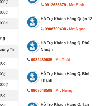
.000₫
0912655679
-
Mr: Bình
.000₫
Hỗ Trợ Khách Hàng Quận 12
.000₫
0906700438
-
Mr: Ngọc
àng
Hỗ Trợ Khách Hàng Q. Phú
hường Tín
Nhuận
0932489685
-
Mr: Thái
000₫
000₫
Hỗ Trợ Khách Hàng Q. Bình
Thạnh
.000₫
0908648509
-
Mr: Hưng
000₫
Hỗ Trợ Khách Hàng Q. Tân
000₫