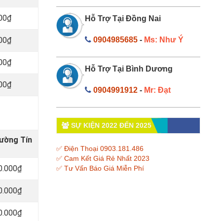
000₫
Hỗ Trợ Tại Đồng Nai
000₫
0904985685
-
Ms: Như Ý
000₫
Hỗ Trợ Tại Bình Dương
000₫
0904991912
-
Mr: Đạt
SỰ KIỆN 2022 ĐẾN 2025
hường Tín
✅ Điện Thoại 0903.181.486
✅ Cam Kết Giá Rẻ Nhất 2023
0.000₫
✅ Tư Vấn Báo Giá Miễn Phí
0.000₫
0.000₫