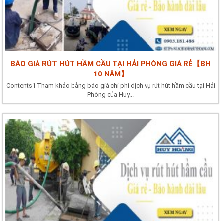
BÁO GIÁ RÚT HÚT HẦM CẦU TẠI HẢI PHÒNG GIÁ RẺ【BH
10 NĂM】
Contents1 Tham khảo bảng báo giá chi phí dịch vụ rút hút hầm cầu tại Hải
Phòng của Huy...