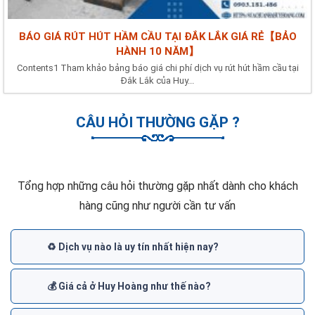
BÁO GIÁ RÚT HÚT HẦM CẦU TẠI ĐẮK LẮK GIÁ RẺ【BẢO
HÀNH 10 NĂM】
Contents1 Tham khảo bảng báo giá chi phí dịch vụ rút hút hầm cầu tại
Đắk Lắk của Huy...
CÂU HỎI THƯỜNG GẶP ?
Tổng hợp những câu hỏi thường gặp nhất dành cho khách
hàng cũng như người cần tư vấn
♻️ Dịch vụ nào là uy tín nhất hiện nay?
💰 Giá cả ở Huy Hoàng như thế nào?