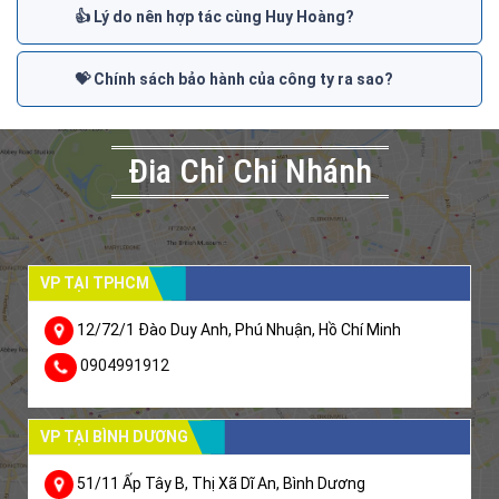
👍 Lý do nên hợp tác cùng Huy Hoàng?
💝 Chính sách bảo hành của công ty ra sao?
Đia Chỉ Chi Nhánh
VP TẠI TPHCM
12/72/1 Đào Duy Anh, Phú Nhuận, Hồ Chí Minh
0904991912
VP TẠI BÌNH DƯƠNG
51/11 Ấp Tây B, Thị Xã Dĩ An, Bình Dương