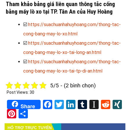
Tham khảo bảng giá liên quan thông tắc cống
bằng máy lò xo tại TP. Tân An của Huy Hoàng
☑️
https://suachuanhahuyhoang.com/thong-tac-
cong-bang-may-lo-xo.html
☑️
https://suachuanhahuyhoang.com/thong-tac-
cong-bang-may-lo-xo-tai-long-an.html
☑️
https://suachuanhahuyhoang.com/thong-tac-
cong-bang-may-lo-xo-tai-tp-di-an.html
5/5 - (2 bình chọn)
Post Views:
30
Facebook
Twitter
LinkedIn
Tumblr
Instapa
Redd
X
Share
Pinterest
Share
HỔ TRỢ TRỰC TUYẾN