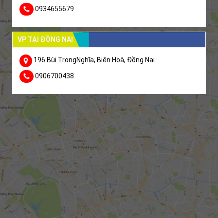
0934655679
VP TẠI ĐỒNG NAI
196 Bùi TrọngNghĩa, Biên Hoà, Đồng Nai
0906700438