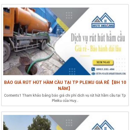
BÁO GIÁ RÚT HÚT HẦM CẦU TẠI TP PLEIKU GIÁ RẺ【BH 10
NĂM】
Contents1 Tham khảo bảng báo giá chi phí dịch vụ rút hút hầm cầu tại Tp
Pleiku của Huy...