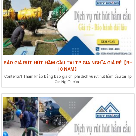
BÁO GIÁ RÚT HÚT HẦM CẦU TẠI TP GIA NGHĨA GIÁ RẺ【BH
10 NĂM】
Contents1 Tham khảo bảng báo giá chi phí dịch vụ rút hút hầm cầu tại Tp
Gia Nghĩa của...