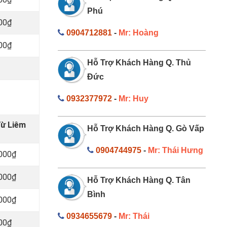
Phú
000₫
0904712881
-
Mr: Hoàng
000₫
Hỗ Trợ Khách Hàng Q. Thủ
Đức
0932377972
-
Mr: Huy
Từ Liêm
Hỗ Trợ Khách Hàng Q. Gò Vấp
0904744975
-
Mr: Thái Hưng
.000₫
.000₫
Hỗ Trợ Khách Hàng Q. Tân
Bình
.000₫
0934655679
-
Mr: Thái
000₫