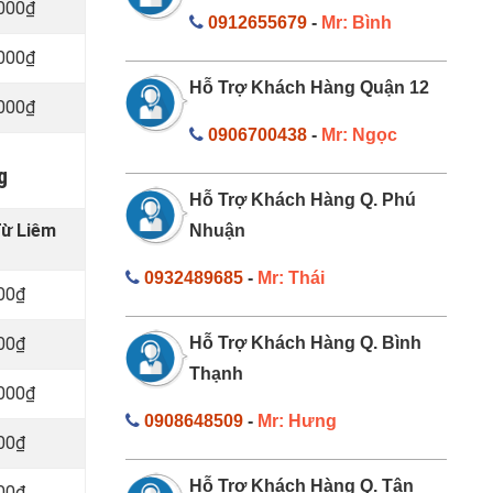
.000₫
0912655679
-
Mr: Bình
.000₫
Hỗ Trợ Khách Hàng Quận 12
.000₫
0906700438
-
Mr: Ngọc
g
Hỗ Trợ Khách Hàng Q. Phú
Từ Liêm
Nhuận
0932489685
-
Mr: Thái
000₫
000₫
Hỗ Trợ Khách Hàng Q. Bình
Thạnh
.000₫
0908648509
-
Mr: Hưng
000₫
Hỗ Trợ Khách Hàng Q. Tân
000₫