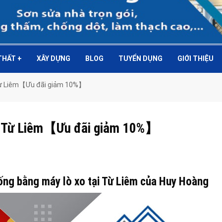
 THẤT
+
XÂY DỰNG
BLOG
TUYỂN DỤNG
GIỚI THIỆU
 Từ Liêm【Ưu đãi giảm 10%】
ại Từ Liêm【Ưu đãi giảm 10%】
cống bằng máy lò xo tại Từ Liêm của Huy Hoàng