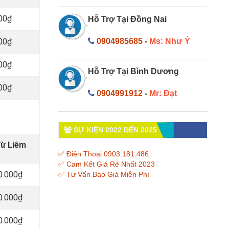
000₫
Hỗ Trợ Tại Đồng Nai
000₫
0904985685
-
Ms: Như Ý
000₫
Hỗ Trợ Tại Bình Dương
000₫
0904991912
-
Mr: Đạt
SỰ KIỆN 2022 ĐẾN 2025
Từ Liêm
✅ Điện Thoại 0903.181.486
✅ Cam Kết Giá Rẻ Nhất 2023
0.000₫
✅ Tư Vấn Báo Giá Miễn Phí
0.000₫
0.000₫