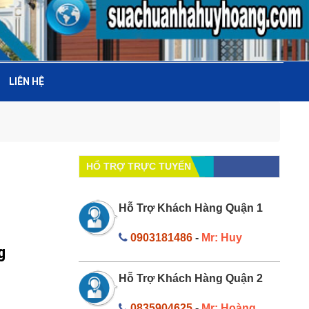
LIÊN HỆ
HỔ TRỢ TRỰC TUYẾN
Hỗ Trợ Khách Hàng Quận 1
0903181486
-
Mr: Huy
g
Hỗ Trợ Khách Hàng Quận 2
0835904625
-
Mr: Hoàng