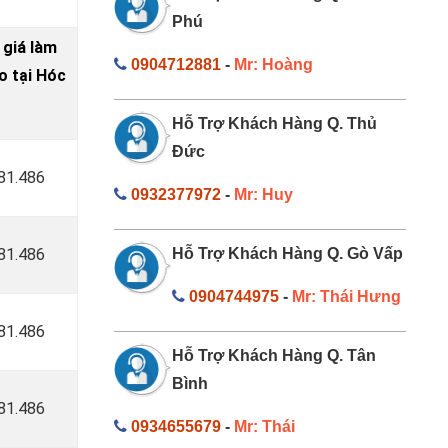
Phú
 giá làm
0904712881
-
Mr: Hoàng
 tại Hóc
Hỗ Trợ Khách Hàng Q. Thủ
Đức
181.486
0932377972
-
Mr: Huy
181.486
Hỗ Trợ Khách Hàng Q. Gò Vấp
0904744975
-
Mr: Thái Hưng
181.486
Hỗ Trợ Khách Hàng Q. Tân
Bình
181.486
0934655679
-
Mr: Thái