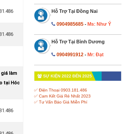
181.486
Hỗ Trợ Tại Đồng Nai
0904985685
-
Ms: Như Ý
181.486
Hỗ Trợ Tại Bình Dương
0904991912
-
Mr: Đạt
 giá làm
SỰ KIỆN 2022 ĐẾN 2025
 tại Hóc
✅ Điện Thoại 0903.181.486
✅ Cam Kết Giá Rẻ Nhất 2023
✅ Tư Vấn Báo Giá Miễn Phí
181.486
181.486