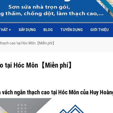
 THẤT
+
XÂY DỰNG
BLOG
TUYỂN DỤNG
GIỚI THIỆU
 thạch cao tại Hóc Môn【Miễn phí】
cao tại Hóc Môn【Miễn phí】
àm vách ngăn thạch cao tại Hóc Môn của Huy Hoàn