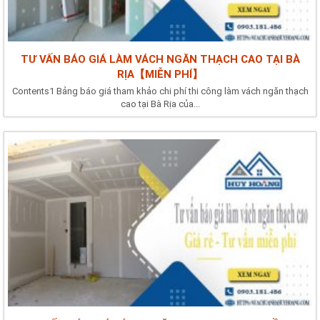
TƯ VẤN BÁO GIÁ LÀM VÁCH NGĂN THẠCH CAO TẠI BÀ
RỊA【MIỄN PHÍ】
Contents1 Bảng báo giá tham khảo chi phí thi công làm vách ngăn thạch
cao tại Bà Rịa của...