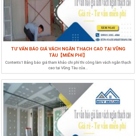
TƯ VẤN BÁO GIÁ VÁCH NGĂN THẠCH CAO TẠI VŨNG
TÀU【MIỄN PHÍ】
Contents1 Bảng báo giá tham khảo chi phí thi công làm vách ngăn thạch
cao tại Vũng Tàu của...