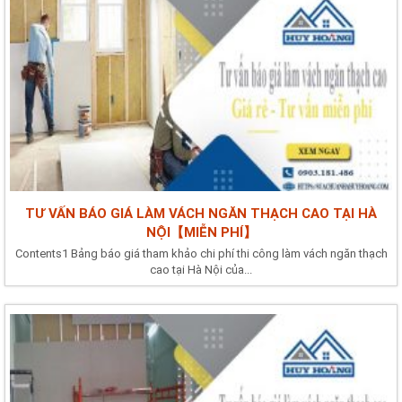
TƯ VẤN BÁO GIÁ LÀM VÁCH NGĂN THẠCH CAO TẠI HÀ
NỘI【MIỄN PHÍ】
Contents1 Bảng báo giá tham khảo chi phí thi công làm vách ngăn thạch
cao tại Hà Nội của...