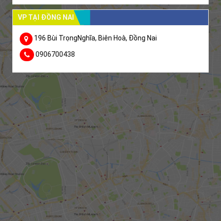
VP TẠI ĐỒNG NAI
196 Bùi TrọngNghĩa, Biên Hoà, Đồng Nai
0906700438