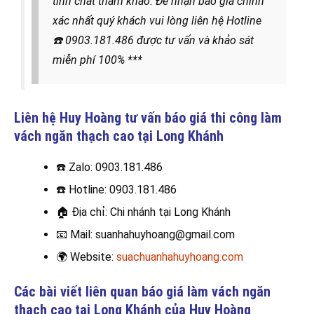
tính chất tham khảo. Để nhận báo giá chính
xác nhất quý khách vui lòng liên hệ
Hotline
☎️
0903.181.486
được
tư vấn và khảo sát
miễn phí 100% ***
Liên hệ Huy Hoàng tư vấn báo giá thi công làm
vách ngăn thạch cao
tại Long Khánh
☎️ Zalo: 0903.181.486
☎️
Hotline: 0903.181.486
🏠
Địa chỉ: Chi nhánh tại Long Khánh
📧
Mail: suanhahuyhoang@gmail.com
🌍
Website:
suachuanhahuyhoang.com
Các bài viết liên quan báo giá làm vách ngăn
thạch cao tại Long Khánh của Huy Hoàng