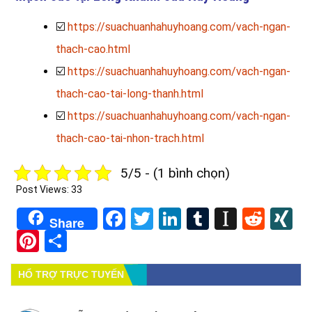
☑️
https://suachuanhahuyhoang.com/vach-ngan-
thach-cao.html
☑️
https://suachuanhahuyhoang.com/vach-ngan-
thach-cao-tai-long-thanh.html
☑️
https://suachuanhahuyhoang.com/vach-ngan-
thach-cao-tai-nhon-trach.html
5/5 - (1 bình chọn)
Post Views:
33
Facebook
Twitter
LinkedIn
Tumblr
Instapa
Redd
X
Share
Pinterest
Share
HỔ TRỢ TRỰC TUYẾN