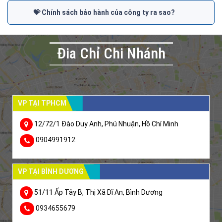
💝 Chính sách bảo hành của công ty ra sao?
Đia Chỉ Chi Nhánh
VP TẠI TPHCM
12/72/1 Đào Duy Anh, Phú Nhuận, Hồ Chí Minh
0904991912
VP TẠI BÌNH DƯƠNG
51/11 Ấp Tây B, Thị Xã Dĩ An, Bình Dương
0934655679