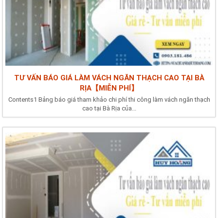
TƯ VẤN BÁO GIÁ LÀM VÁCH NGĂN THẠCH CAO TẠI BÀ
RỊA【MIỄN PHÍ】
Contents1 Bảng báo giá tham khảo chi phí thi công làm vách ngăn thạch
cao tại Bà Rịa của...