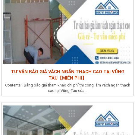
TƯ VẤN BÁO GIÁ VÁCH NGĂN THẠCH CAO TẠI VŨNG
TÀU【MIỄN PHÍ】
Contents1 Bảng báo giá tham khảo chi phí thi công làm vách ngăn thạch
cao tại Vũng Tàu của...