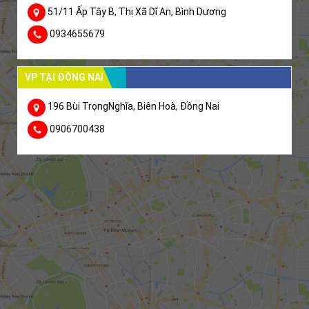
51/11 Ấp Tây B, Thị Xã Dĩ An, Bình Dương
0934655679
VP TẠI ĐỒNG NAI
196 Bùi TrọngNghĩa, Biên Hoà, Đồng Nai
0906700438