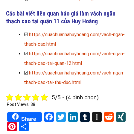
Các bài viết liên quan báo giá làm vách ngăn
thạch cao tại quận 11 của Huy Hoàng
☑️
https://suachuanhahuyhoang.com/vach-ngan-
thach-cao.html
☑️
https://suachuanhahuyhoang.com/vach-ngan-
thach-cao-tai-quan-12.html
☑️
https://suachuanhahuyhoang.com/vach-ngan-
thach-cao-tai-thu-duc.html
5/5 - (4 bình chọn)
Post Views:
38
Facebook
Twitter
LinkedIn
Tumblr
Instapa
Redd
X
Share
Pinterest
Share