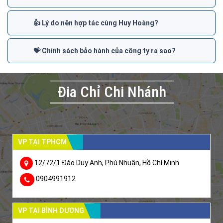
👍 Lý do nên hợp tác cùng Huy Hoàng?
💝 Chính sách bảo hành của công ty ra sao?
Đia Chỉ Chi Nhánh
VP TẠI TPHCM
12/72/1 Đào Duy Anh, Phú Nhuận, Hồ Chí Minh
0904991912
VP TẠI BÌNH DƯƠNG