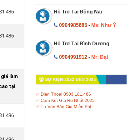
181.486
Hỗ Trợ Tại Đồng Nai
0904985685
-
Ms: Như Ý
181.486
Hỗ Trợ Tại Bình Dương
0904991912
-
Mr: Đạt
 giá làm
SỰ KIỆN 2022 ĐẾN 2025
ao tại
✅ Điện Thoại 0903.181.486
✅ Cam Kết Giá Rẻ Nhất 2023
✅ Tư Vấn Báo Giá Miễn Phí
181.486
181.486