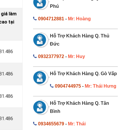
Phú
 giá làm
0904712881
-
Mr: Hoàng
ao tại
Hỗ Trợ Khách Hàng Q. Thủ
Đức
181.486
0932377972
-
Mr: Huy
181.486
Hỗ Trợ Khách Hàng Q. Gò Vấp
0904744975
-
Mr: Thái Hưng
181.486
Hỗ Trợ Khách Hàng Q. Tân
Bình
181.486
0934655679
-
Mr: Thái