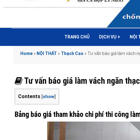
TRANG CHỦ
DỊCH VỤ
+
NỘI
Home
»
NỘI THẤT
»
Thạch Cao
»
Tư vấn báo giá làm vách 
Tư vấn báo giá làm vách ngăn thạ
Contents
[
show
]
Bảng báo giá tham khảo chi phí thi công là