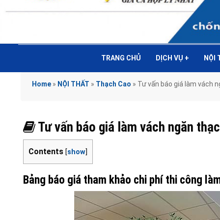
TRANG CHỦ
DỊCH VỤ
+
NỘI
Home
»
NỘI THẤT
»
Thạch Cao
»
Tư vấn báo giá làm vách 
Tư vấn báo giá làm vách ngăn thạ
Contents
[
show
]
Bảng báo giá tham khảo chi phí thi công là