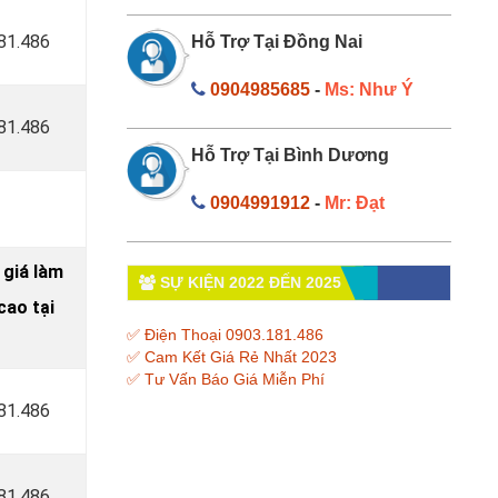
181.486
Hỗ Trợ Tại Đồng Nai
0904985685
-
Ms: Như Ý
181.486
Hỗ Trợ Tại Bình Dương
0904991912
-
Mr: Đạt
 giá làm
SỰ KIỆN 2022 ĐẾN 2025
ao tại
✅ Điện Thoại 0903.181.486
✅ Cam Kết Giá Rẻ Nhất 2023
✅ Tư Vấn Báo Giá Miễn Phí
181.486
181.486