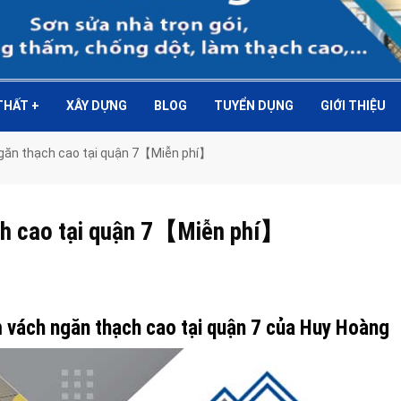
 THẤT
+
XÂY DỰNG
BLOG
TUYỂN DỤNG
GIỚI THIỆU
ngăn thạch cao tại quận 7【Miễn phí】
ch cao tại quận 7【Miễn phí】
m vách ngăn thạch cao tại quận 7 của Huy Hoàng