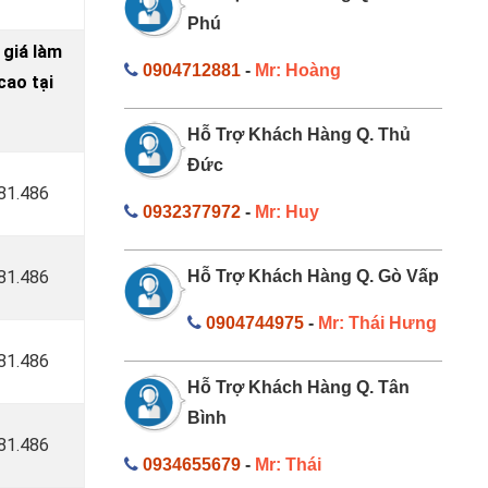
Phú
 giá làm
0904712881
-
Mr: Hoàng
ao tại
Hỗ Trợ Khách Hàng Q. Thủ
Đức
181.486
0932377972
-
Mr: Huy
181.486
Hỗ Trợ Khách Hàng Q. Gò Vấp
0904744975
-
Mr: Thái Hưng
181.486
Hỗ Trợ Khách Hàng Q. Tân
Bình
181.486
0934655679
-
Mr: Thái