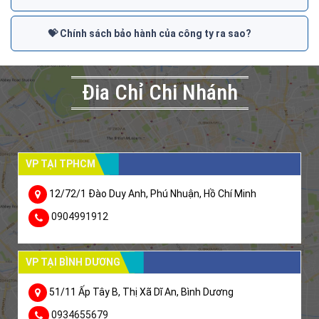
💝 Chính sách bảo hành của công ty ra sao?
Đia Chỉ Chi Nhánh
VP TẠI TPHCM
12/72/1 Đào Duy Anh, Phú Nhuận, Hồ Chí Minh
0904991912
VP TẠI BÌNH DƯƠNG
51/11 Ấp Tây B, Thị Xã Dĩ An, Bình Dương
0934655679