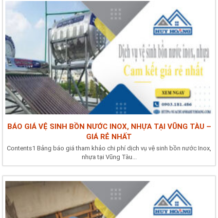
BÁO GIÁ VỆ SINH BỒN NƯỚC INOX, NHỰA TẠI VŨNG TÀU –
GIÁ RẺ NHẤT
Contents1 Bảng báo giá tham khảo chi phí dịch vụ vệ sinh bồn nước Inox,
nhựa tại Vũng Tàu...