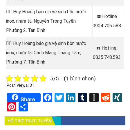
👷‍♂️ Huy Hoàng báo giá vệ sinh bồn nước
☎️ Hotline
inox, nhựa tại Nguyễn Trọng Tuyển,
0904 706 588
Phường 2, Tân Bình
👷‍♂️ Huy Hoàng báo giá vệ sinh bồn nước
☎️ Hotline
:
inox, nhựa tại Cách Mạng Tháng Tám,
0835.748.593
Phường 7, Tân Bình
5/5 - (1 bình chọn)
Post Views:
31
Facebook
Twitter
LinkedIn
Tumblr
Instapa
Redd
X
Share
Pinterest
Share
HỔ TRỢ TRỰC TUYẾN