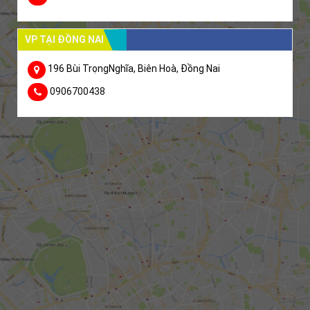
VP TẠI ĐỒNG NAI
196 Bùi TrọngNghĩa, Biên Hoà, Đồng Nai
0906700438