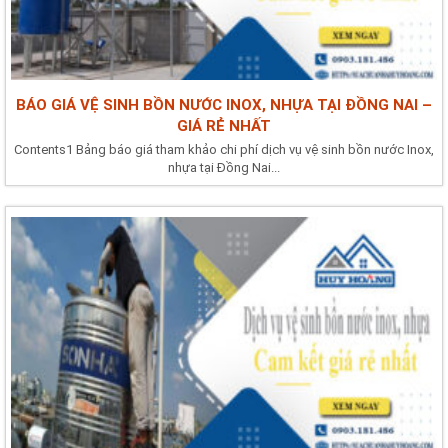
BÁO GIÁ VỆ SINH BỒN NƯỚC INOX, NHỰA TẠI ĐỒNG NAI –
GIÁ RẺ NHẤT
Contents1 Bảng báo giá tham khảo chi phí dịch vụ vệ sinh bồn nước Inox,
nhựa tại Đồng Nai...