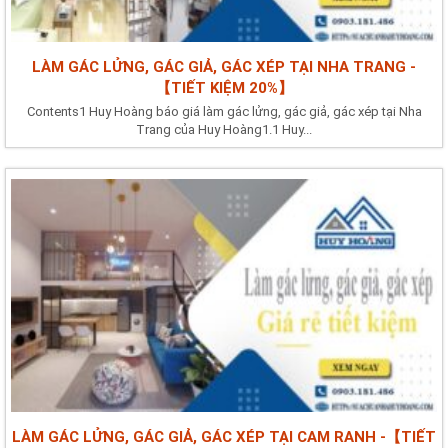
LÀM GÁC LỬNG, GÁC GIẢ, GÁC XÉP TẠI NHA TRANG -
【TIẾT KIỆM 20%】
Contents1 Huy Hoàng báo giá làm gác lửng, gác giả, gác xép tại Nha
Trang của Huy Hoàng1.1 Huy...
LÀM GÁC LỬNG, GÁC GIẢ, GÁC XÉP TẠI CAM RANH -【TIẾT