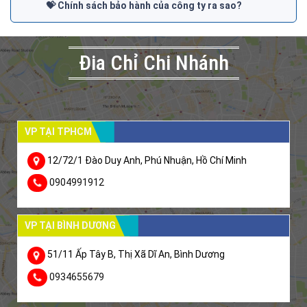
💝 Chính sách bảo hành của công ty ra sao?
Đia Chỉ Chi Nhánh
VP TẠI TPHCM
12/72/1 Đào Duy Anh, Phú Nhuận, Hồ Chí Minh
0904991912
VP TẠI BÌNH DƯƠNG
51/11 Ấp Tây B, Thị Xã Dĩ An, Bình Dương
0934655679