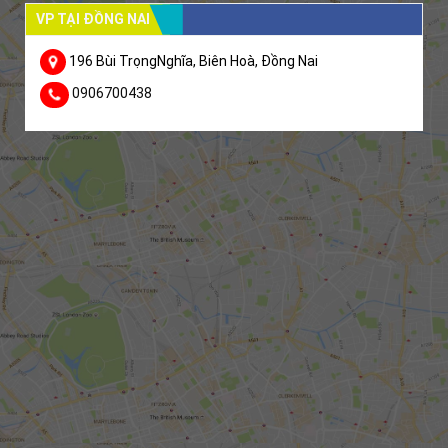
VP TẠI ĐỒNG NAI
196 Bùi TrọngNghĩa, Biên Hoà, Đồng Nai
0906700438