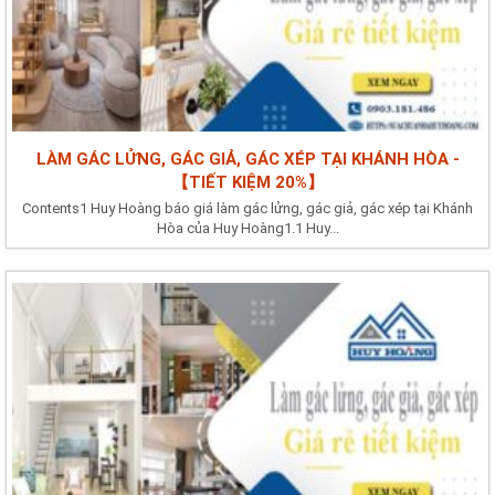
LÀM GÁC LỬNG, GÁC GIẢ, GÁC XÉP TẠI KHÁNH HÒA -
【TIẾT KIỆM 20%】
Contents1 Huy Hoàng báo giá làm gác lửng, gác giả, gác xép tại Khánh
Hòa của Huy Hoàng1.1 Huy...