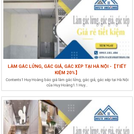
LÀM GÁC LỬNG, GÁC GIẢ, GÁC XÉP TẠI HÀ NỘI -【TIẾT
KIỆM 20%】
Contents1 Huy Hoàng báo giá làm gác lửng, gác giả, gác xép tại Hà Nội
của Huy Hoàng1.1 Huy...