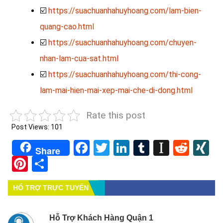
☑️
https://suachuanhahuyhoang.com/lam-bien-
quang-cao.html
☑️
https://suachuanhahuyhoang.com/chuyen-
nhan-lam-cua-sat.html
☑️
https://suachuanhahuyhoang.com/thi-cong-
lam-mai-hien-mai-xep-mai-che-di-dong.html
Rate this post
Post Views:
101
Facebook
Twitter
LinkedIn
Tumblr
Instapa
Redd
X
Share
Pinterest
Share
HỔ TRỢ TRỰC TUYẾN
Hỗ Trợ Khách Hàng Quận 1