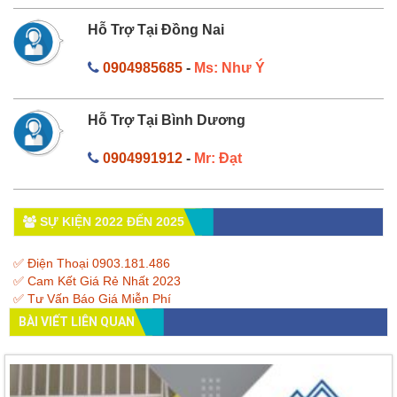
Hỗ Trợ Tại Đồng Nai
0904985685
-
Ms: Như Ý
Hỗ Trợ Tại Bình Dương
0904991912
-
Mr: Đạt
SỰ KIỆN 2022 ĐẾN 2025
✅ Điện Thoại 0903.181.486
✅ Cam Kết Giá Rẻ Nhất 2023
✅ Tư Vấn Báo Giá Miễn Phí
BÀI VIẾT LIÊN QUAN