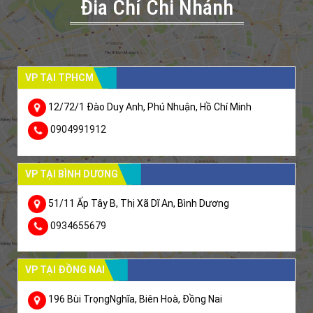
Đia Chỉ Chi Nhánh
VP TẠI TPHCM
12/72/1 Đào Duy Anh, Phú Nhuận, Hồ Chí Minh
0904991912
VP TẠI BÌNH DƯƠNG
51/11 Ấp Tây B, Thị Xã Dĩ An, Bình Dương
0934655679
VP TẠI ĐỒNG NAI
196 Bùi TrọngNghĩa, Biên Hoà, Đồng Nai