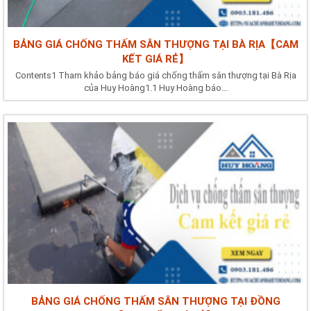
BẢNG GIÁ CHỐNG THẤM SÂN THƯỢNG TẠI BÀ RỊA【CAM
KẾT GIÁ RẺ】
Contents1 Tham khảo bảng báo giá chống thấm sân thượng tại Bà Rịa
của Huy Hoàng1.1 Huy Hoàng báo...
BẢNG GIÁ CHỐNG THẤM SÂN THƯỢNG TẠI ĐỒNG