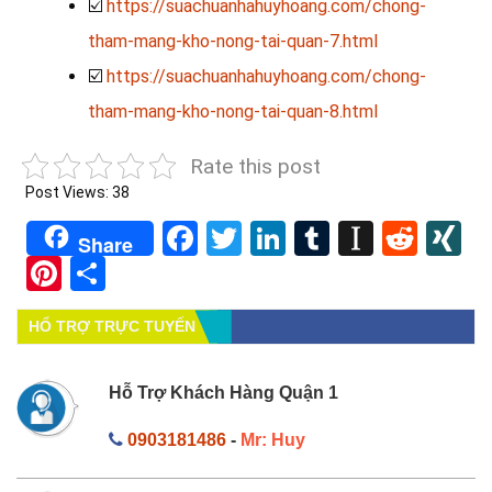
☑️
https://suachuanhahuyhoang.com/chong-
tham-mang-kho-nong-tai-quan-7.html
☑️
https://suachuanhahuyhoang.com/chong-
tham-mang-kho-nong-tai-quan-8.html
Rate this post
Post Views:
38
Facebook
Twitter
LinkedIn
Tumblr
Instapa
Redd
X
Share
Pinterest
Share
HỔ TRỢ TRỰC TUYẾN
Hỗ Trợ Khách Hàng Quận 1
0903181486
-
Mr: Huy