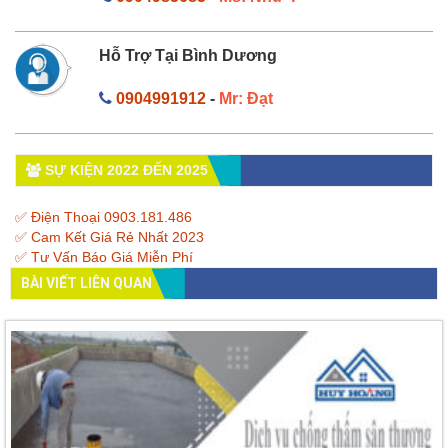
Hỗ Trợ Tại Bình Dương
0904991912
-
Mr: Đạt
SỰ KIỆN 2022 ĐẾN 2025
✅ Điện Thoại 0903.181.486
✅ Cam Kết Giá Rẻ Nhất 2023
✅ Tư Vấn Báo Giá Miễn Phí
BÀI VIẾT LIÊN QUAN