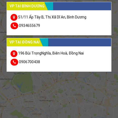
VP TẠI BÌNH DƯƠNG
51/11 Ấp Tây B, Thị Xã Dĩ An, Bình Dương
0934655679
VP TẠI ĐỒNG NAI
196 Bùi TrọngNghĩa, Biên Hoà, Đồng Nai
0906700438