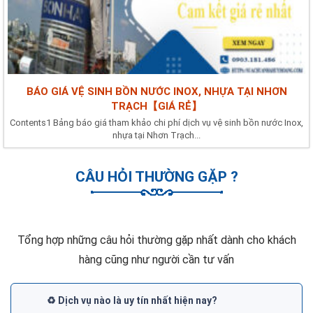
BÁO GIÁ VỆ SINH BỒN NƯỚC INOX, NHỰA TẠI NHƠN
TRẠCH【GIÁ RẺ】
Contents1 Bảng báo giá tham khảo chi phí dịch vụ vệ sinh bồn nước Inox,
nhựa tại Nhơn Trạch...
CÂU HỎI THƯỜNG GẶP ?
Tổng hợp những câu hỏi thường gặp nhất dành cho khách
hàng cũng như người cần tư vấn
♻️ Dịch vụ nào là uy tín nhất hiện nay?