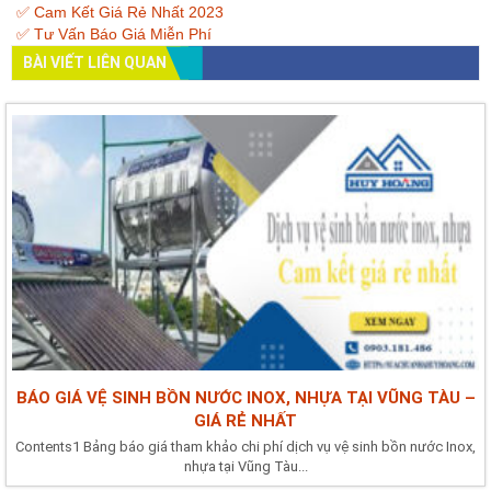
✅ Cam Kết Giá Rẻ Nhất 2023
✅ Tư Vấn Báo Giá Miễn Phí
BÀI VIẾT LIÊN QUAN
BÁO GIÁ VỆ SINH BỒN NƯỚC INOX, NHỰA TẠI VŨNG TÀU –
GIÁ RẺ NHẤT
Contents1 Bảng báo giá tham khảo chi phí dịch vụ vệ sinh bồn nước Inox,
nhựa tại Vũng Tàu...