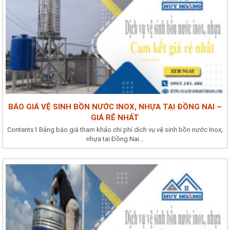
BÁO GIÁ VỆ SINH BỒN NƯỚC INOX, NHỰA TẠI ĐỒNG NAI –
GIÁ RẺ NHẤT
Contents1 Bảng báo giá tham khảo chi phí dịch vụ vệ sinh bồn nước Inox,
nhựa tại Đồng Nai...