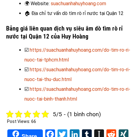
🌍
Website:
suachuanhahuyhoang.com
🏠
Địa chỉ tư vấn dò tìm rò rỉ nước tại Quận 12
Bảng giá liên quan dịch vụ siêu âm dò tìm rò rỉ
nước tại Quận 12 của Huy Hoàng
☑️
https://suachuanhahuyhoang.com/do-tim-ro-ri-
nuoc-tai-tphcm.html
☑️
https://suachuanhahuyhoang.com/do-tim-ro-ri-
nuoc-tai-thu-duc.html
☑️
https://suachuanhahuyhoang.com/do-tim-ro-ri-
nuoc-tai-binh-thanh.html
5/5 - (1 bình chọn)
Post Views:
66
Facebook
Twitter
LinkedIn
Tumblr
Instapa
Redd
X
Share