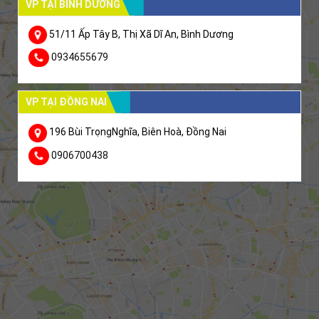
VP TẠI BÌNH DƯƠNG
51/11 Ấp Tây B, Thị Xã Dĩ An, Bình Dương
0934655679
VP TẠI ĐỒNG NAI
196 Bùi TrọngNghĩa, Biên Hoà, Đồng Nai
0906700438