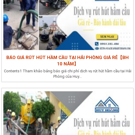
BÁO GIÁ RÚT HÚT HẦM CẦU TẠI HẢI PHÒNG GIÁ RẺ【BH
10 NĂM】
Contents1 Tham khảo bảng báo giá chi phí dịch vụ rút hút hầm cầu tại Hải
Phòng của Huy...