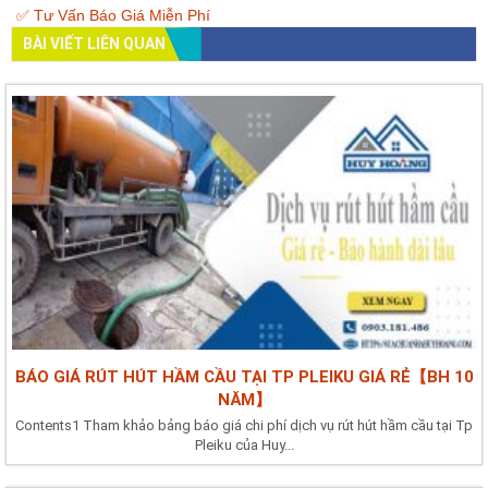
✅ Tư Vấn Báo Giá Miễn Phí
BÀI VIẾT LIÊN QUAN
BÁO GIÁ RÚT HÚT HẦM CẦU TẠI TP PLEIKU GIÁ RẺ【BH 10
NĂM】
Contents1 Tham khảo bảng báo giá chi phí dịch vụ rút hút hầm cầu tại Tp
Pleiku của Huy...