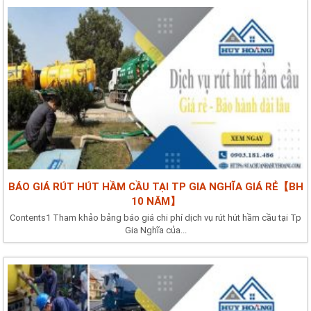
BÁO GIÁ RÚT HÚT HẦM CẦU TẠI TP GIA NGHĨA GIÁ RẺ【BH
10 NĂM】
Contents1 Tham khảo bảng báo giá chi phí dịch vụ rút hút hầm cầu tại Tp
Gia Nghĩa của...