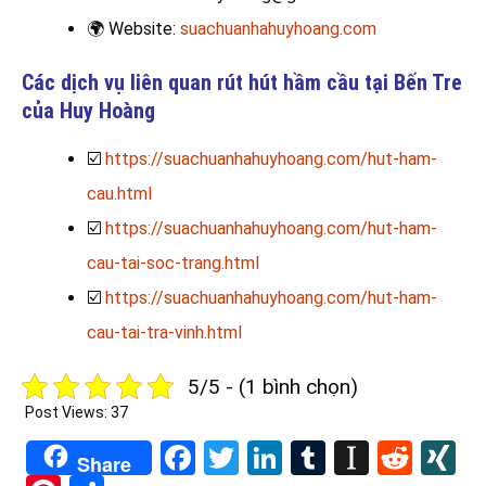
🌍
Website:
suachuanhahuyhoang.com
Các dịch vụ liên quan rút hút hầm cầu tại Bến Tre
của Huy Hoàng
☑️
https://suachuanhahuyhoang.com/hut-ham-
cau.html
☑️
https://suachuanhahuyhoang.com/hut-ham-
cau-tai-soc-trang.html
☑️
https://suachuanhahuyhoang.com/hut-ham-
cau-tai-tra-vinh.html
5/5 - (1 bình chọn)
Post Views:
37
Facebook
Twitter
LinkedIn
Tumblr
Instapa
Redd
X
Share