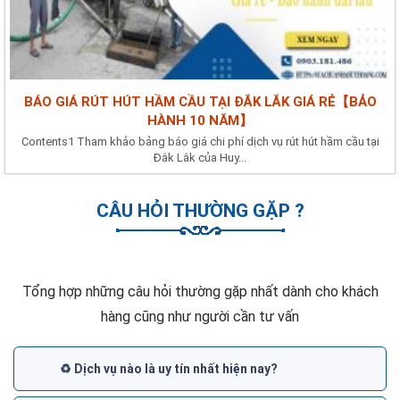
BÁO GIÁ RÚT HÚT HẦM CẦU TẠI ĐẮK LẮK GIÁ RẺ【BẢO
HÀNH 10 NĂM】
Contents1 Tham khảo bảng báo giá chi phí dịch vụ rút hút hầm cầu tại
Đắk Lắk của Huy...
CÂU HỎI THƯỜNG GẶP ?
Tổng hợp những câu hỏi thường gặp nhất dành cho khách
hàng cũng như người cần tư vấn
♻️ Dịch vụ nào là uy tín nhất hiện nay?