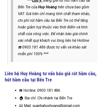
***
Lưu ý:
Bảng giá rút hút hầm cầu tại
Bến Tre của
Huy Hoàng
trên chưa bao gồm
VAT. Giá trên chỉ mang tính chất tham khảo,
chi phí rút hầm cầu tại Bến Tre có thể tăng
hoặc giảm tuỳ thuộc vào thời điểm và tính
chất của công việc. Để nhận báo giá chính
xác nhất quý khách vui lòng liên hệ
Hotline
☎️
0903.181.486
được
tư vấn và khảo sát
miễn phí 100% ***
Liên hệ Huy Hoàng tư vấn báo giá rút hầm cầu,
hút hầm cầu
tại Bến Tre
☎️
Hotline: 0903.181.486
🏠
Địa chỉ: Chi nhánh tại Bến Tre
📧
Mail: suanhahuyhoang@gmail.com