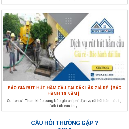
BÁO GIÁ RÚT HÚT HẦM CẦU TẠI ĐẮK LẮK GIÁ RẺ【BẢO
HÀNH 10 NĂM】
Contents1 Tham khảo bảng báo giá chi phí dịch vụ rút hút hầm cầu tại
Đắk Lắk của Huy...
CÂU HỎI THƯỜNG GẶP ?