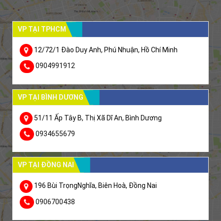
VP TẠI TPHCM
12/72/1 Đào Duy Anh, Phú Nhuận, Hồ Chí Minh
0904991912
VP TẠI BÌNH DƯƠNG
51/11 Ấp Tây B, Thị Xã Dĩ An, Bình Dương
0934655679
VP TẠI ĐỒNG NAI
196 Bùi TrọngNghĩa, Biên Hoà, Đồng Nai
0906700438