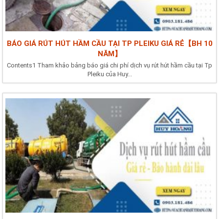
BÁO GIÁ RÚT HÚT HẦM CẦU TẠI TP PLEIKU GIÁ RẺ【BH 10
NĂM】
Contents1 Tham khảo bảng báo giá chi phí dịch vụ rút hút hầm cầu tại Tp
Pleiku của Huy...