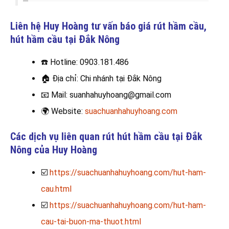
Liên hệ Huy Hoàng tư vấn báo giá rút hầm cầu,
hút hầm cầu
tại Đắk Nông
☎️
Hotline: 0903.181.486
🏠
Địa chỉ: Chi nhánh tại Đắk Nông
📧
Mail: suanhahuyhoang@gmail.com
🌍
Website:
suachuanhahuyhoang.com
Các dịch vụ liên quan rút hút hầm cầu tại Đắk
Nông của Huy Hoàng
☑️
https://suachuanhahuyhoang.com/hut-ham-
cau.html
☑️
https://suachuanhahuyhoang.com/hut-ham-
cau-tai-buon-ma-thuot.html