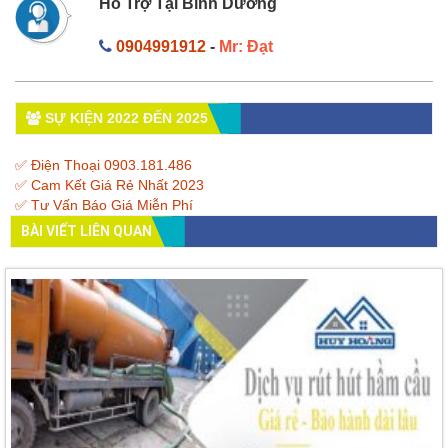
Hỗ Trợ Tại Bình Dương
0904991912
-
Mr: Đạt
SỰ KIỆN 2022 ĐẾN 2025
✅ Điện Thoại 0903.181.486
✅ Cam Kết Giá Rẻ Nhất 2023
✅ Tư Vấn Báo Giá Miễn Phí
BÀI VIẾT LIÊN QUAN