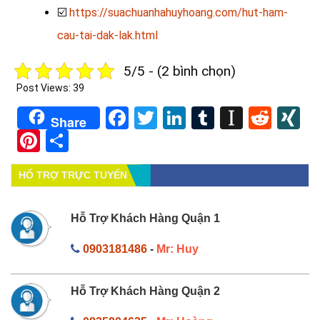
☑️
https://suachuanhahuyhoang.com/hut-ham-
cau-tai-dak-lak.html
5/5 - (2 bình chọn)
Post Views:
39
Facebook
Twitter
LinkedIn
Tumblr
Instapa
Redd
X
Share
Pinterest
Share
HỔ TRỢ TRỰC TUYẾN
Hỗ Trợ Khách Hàng Quận 1
0903181486
-
Mr: Huy
Hỗ Trợ Khách Hàng Quận 2