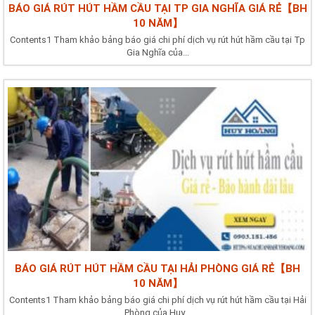
BÁO GIÁ RÚT HÚT HẦM CẦU TẠI TP GIA NGHĨA GIÁ RẺ【BH
10 NĂM】
Contents1 Tham khảo bảng báo giá chi phí dịch vụ rút hút hầm cầu tại Tp
Gia Nghĩa của...
BÁO GIÁ RÚT HÚT HẦM CẦU TẠI HẢI PHÒNG GIÁ RẺ【BH
10 NĂM】
Contents1 Tham khảo bảng báo giá chi phí dịch vụ rút hút hầm cầu tại Hải
Phòng của Huy...