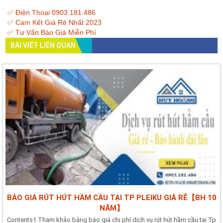
✅ Điện Thoại 0903.181.486
✅ Cam Kết Giá Rẻ Nhất 2023
✅ Tư Vấn Báo Giá Miễn Phí
BÀI VIẾT LIÊN QUAN
BÁO GIÁ RÚT HÚT HẦM CẦU TẠI TP PLEIKU GIÁ RẺ【BH 10
NĂM】
Contents1 Tham khảo bảng báo giá chi phí dịch vụ rút hút hầm cầu tại Tp