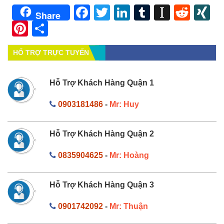
Facebook
Twitter
LinkedIn
Tumblr
Instapa
Redd
X
Share
Pinterest
Share
HỔ TRỢ TRỰC TUYẾN
Hỗ Trợ Khách Hàng Quận 1
0903181486
-
Mr: Huy
Hỗ Trợ Khách Hàng Quận 2
0835904625
-
Mr: Hoàng
Hỗ Trợ Khách Hàng Quận 3
0901742092
-
Mr: Thuận