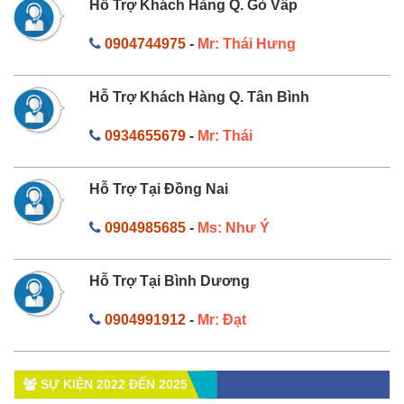
Hỗ Trợ Khách Hàng Q. Gò Vấp
0904744975
-
Mr: Thái Hưng
Hỗ Trợ Khách Hàng Q. Tân Bình
0934655679
-
Mr: Thái
Hỗ Trợ Tại Đồng Nai
0904985685
-
Ms: Như Ý
Hỗ Trợ Tại Bình Dương
0904991912
-
Mr: Đạt
SỰ KIỆN 2022 ĐẾN 2025