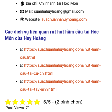
🏠
Địa chỉ: Chi nhánh tại Hóc Môn
📧
Mail: suanhahuyhoang@gmail.com
🌍
Website:
suachuanhahuyhoang.com
Các dịch vụ liên quan rút hút hầm cầu tại Hóc
Môn của Huy Hoàng
☑️
https://suachuanhahuyhoang.com/hut-ham-
cau.html
☑️
https://suachuanhahuyhoang.com/hut-ham-
cau-tai-cu-chi.html
☑️
https://suachuanhahuyhoang.com/hut-ham-
cau-tai-tay-ninh.html
5/5 - (2 bình chọn)
Post Views:
70