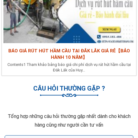
BÁO GIÁ RÚT HÚT HẦM CẦU TẠI ĐẮK LẮK GIÁ RẺ【BẢO
HÀNH 10 NĂM】
Contents1 Tham khảo bảng báo giá chi phí dịch vụ rút hút hầm cầu tại
Đắk Lắk của Huy...
CÂU HỎI THƯỜNG GẶP ?
Tổng hợp những câu hỏi thường gặp nhất dành cho khách
hàng cũng như người cần tư vấn