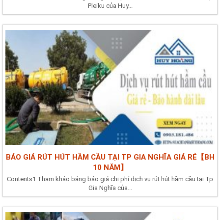
Pleiku của Huy...
BÁO GIÁ RÚT HÚT HẦM CẦU TẠI TP GIA NGHĨA GIÁ RẺ【BH
10 NĂM】
Contents1 Tham khảo bảng báo giá chi phí dịch vụ rút hút hầm cầu tại Tp
Gia Nghĩa của...