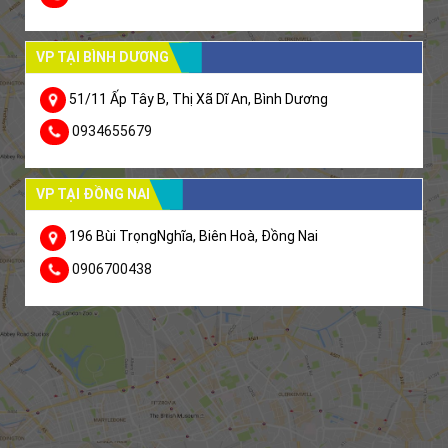
VP TẠI BÌNH DƯƠNG
51/11 Ấp Tây B, Thị Xã Dĩ An, Bình Dương
0934655679
VP TẠI ĐỒNG NAI
196 Bùi TrọngNghĩa, Biên Hoà, Đồng Nai
0906700438