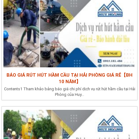
BÁO GIÁ RÚT HÚT HẦM CẦU TẠI HẢI PHÒNG GIÁ RẺ【BH
10 NĂM】
Contents1 Tham khảo bảng báo giá chi phí dịch vụ rút hút hầm cầu tại Hải
Phòng của Huy...