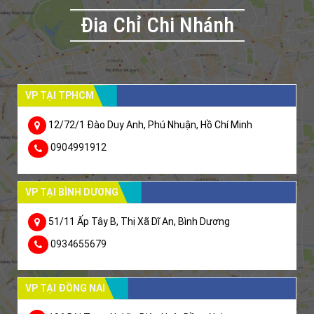
Đia Chỉ Chi Nhánh
VP TẠI TPHCM
12/72/1 Đào Duy Anh, Phú Nhuận, Hồ Chí Minh
0904991912
VP TẠI BÌNH DƯƠNG
51/11 Ấp Tây B, Thị Xã Dĩ An, Bình Dương
0934655679
VP TẠI ĐỒNG NAI