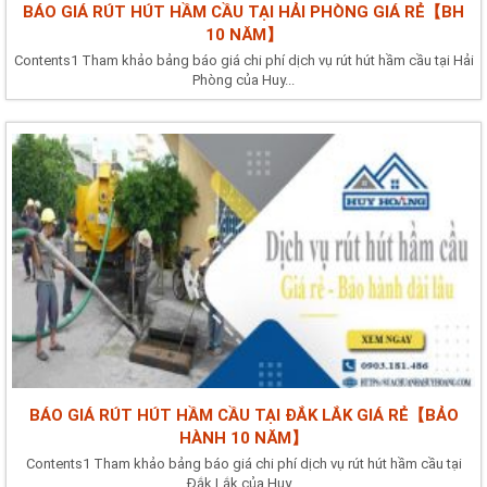
BÁO GIÁ RÚT HÚT HẦM CẦU TẠI HẢI PHÒNG GIÁ RẺ【BH
10 NĂM】
Contents1 Tham khảo bảng báo giá chi phí dịch vụ rút hút hầm cầu tại Hải
Phòng của Huy...
BÁO GIÁ RÚT HÚT HẦM CẦU TẠI ĐẮK LẮK GIÁ RẺ【BẢO
HÀNH 10 NĂM】
Contents1 Tham khảo bảng báo giá chi phí dịch vụ rút hút hầm cầu tại
Đắk Lắk của Huy...