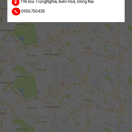
196 Bùi TrọngNghĩa, Biên Hoà, Đồng Nai
0906700438