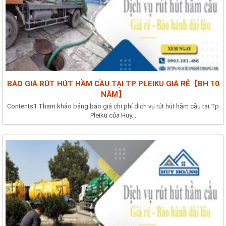
BÁO GIÁ RÚT HÚT HẦM CẦU TẠI TP PLEIKU GIÁ RẺ【BH 10
NĂM】
Contents1 Tham khảo bảng báo giá chi phí dịch vụ rút hút hầm cầu tại Tp
Pleiku của Huy...