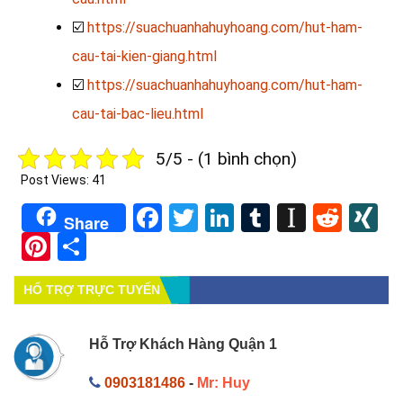
☑️
https://suachuanhahuyhoang.com/hut-ham-
cau-tai-kien-giang.html
☑️
https://suachuanhahuyhoang.com/hut-ham-
cau-tai-bac-lieu.html
5/5 - (1 bình chọn)
Post Views:
41
Facebook
Twitter
LinkedIn
Tumblr
Instapa
Redd
X
Share
Pinterest
Share
HỔ TRỢ TRỰC TUYẾN
Hỗ Trợ Khách Hàng Quận 1
0903181486
-
Mr: Huy