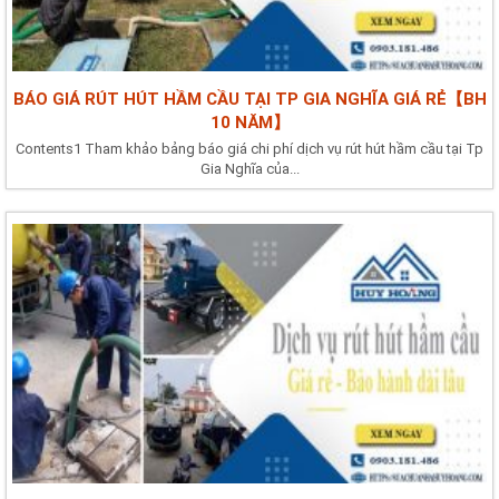
BÁO GIÁ RÚT HÚT HẦM CẦU TẠI TP GIA NGHĨA GIÁ RẺ【BH
10 NĂM】
Contents1 Tham khảo bảng báo giá chi phí dịch vụ rút hút hầm cầu tại Tp
Gia Nghĩa của...