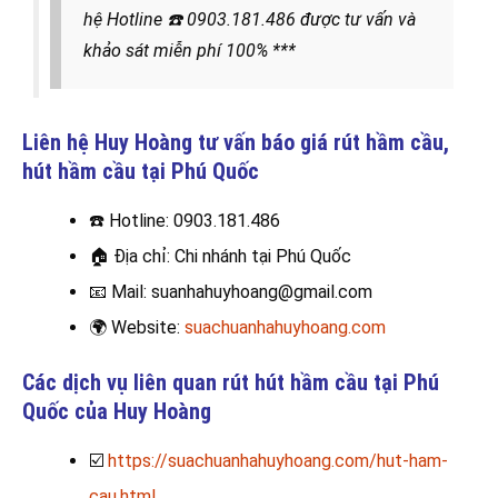
hệ
Hotline
☎️
0903.181.486
được
tư vấn và
khảo sát miễn phí 100% ***
Liên hệ Huy Hoàng tư vấn báo giá rút hầm cầu,
hút hầm cầu
tại Phú Quốc
☎️
Hotline: 0903.181.486
🏠
Địa chỉ: Chi nhánh tại Phú Quốc
📧
Mail: suanhahuyhoang@gmail.com
🌍
Website:
suachuanhahuyhoang.com
Các dịch vụ liên quan rút hút hầm cầu tại Phú
Quốc của Huy Hoàng
☑️
https://suachuanhahuyhoang.com/hut-ham-
cau.html