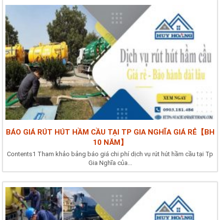
BÁO GIÁ RÚT HÚT HẦM CẦU TẠI TP GIA NGHĨA GIÁ RẺ【BH
10 NĂM】
Contents1 Tham khảo bảng báo giá chi phí dịch vụ rút hút hầm cầu tại Tp
Gia Nghĩa của...