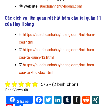
🌍
Website:
suachuanhahuyhoang.com
Các dịch vụ liên quan rút hút hầm cầu tại quận 11
của Huy Hoàng
☑️
https://suachuanhahuyhoang.com/hut-ham-
cau.html
☑️
https://suachuanhahuyhoang.com/hut-ham-
cau-tai-quan-12.html
☑️
https://suachuanhahuyhoang.com/hut-ham-
cau-tai-thu-duc.html
5/5 - (2 bình chọn)
Post Views:
68
Facebook
Twitter
LinkedIn
Tumblr
Instapa
Redd
X
Share