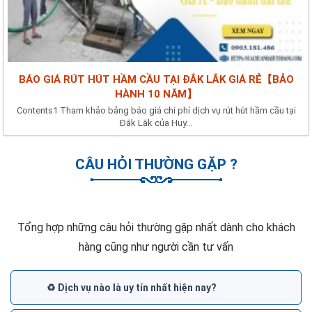
BÁO GIÁ RÚT HÚT HẦM CẦU TẠI ĐẮK LẮK GIÁ RẺ【BẢO
HÀNH 10 NĂM】
Contents1 Tham khảo bảng báo giá chi phí dịch vụ rút hút hầm cầu tại
Đắk Lắk của Huy...
CÂU HỎI THƯỜNG GẶP ?
Tổng hợp những câu hỏi thường gặp nhất dành cho khách
hàng cũng như người cần tư vấn
♻️ Dịch vụ nào là uy tín nhất hiện nay?