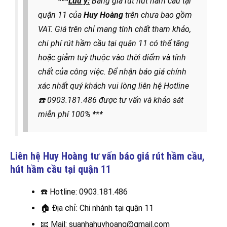
***
Lưu ý:
Bảng giá rút hút hầm cầu tại
quận 11 của
Huy Hoàng
trên chưa bao gồm
VAT. Giá trên chỉ mang tính chất tham khảo,
chi phí rút hầm cầu tại quận 11 có thể tăng
hoặc giảm tuỳ thuộc vào thời điểm và tính
chất của công việc. Để nhận báo giá chính
xác nhất quý khách vui lòng liên hệ
Hotline
☎️
0903.181.486
được
tư vấn và khảo sát
miễn phí 100% ***
Liên hệ Huy Hoàng tư vấn báo giá rút hầm cầu,
hút hầm cầu
tại quận 11
☎️
Hotline: 0903.181.486
🏠
Địa chỉ: Chi nhánh tại quận 11
📧
Mail: suanhahuyhoang@gmail.com