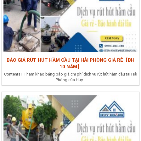
BÁO GIÁ RÚT HÚT HẦM CẦU TẠI HẢI PHÒNG GIÁ RẺ【BH
10 NĂM】
Contents1 Tham khảo bảng báo giá chi phí dịch vụ rút hút hầm cầu tại Hải
Phòng của Huy...