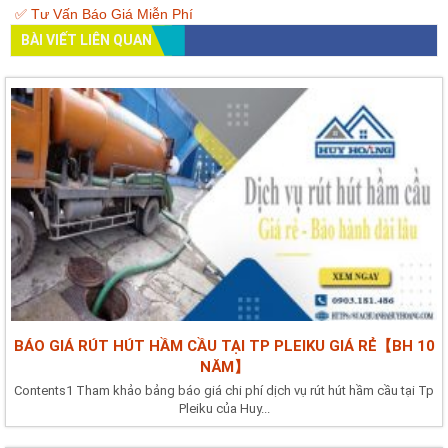
✅ Tư Vấn Báo Giá Miễn Phí
BÀI VIẾT LIÊN QUAN
BÁO GIÁ RÚT HÚT HẦM CẦU TẠI TP PLEIKU GIÁ RẺ【BH 10
NĂM】
Contents1 Tham khảo bảng báo giá chi phí dịch vụ rút hút hầm cầu tại Tp
Pleiku của Huy...