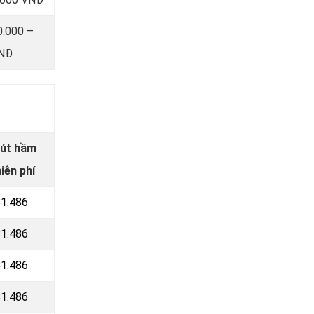
0.000 –
VNĐ
hút hầm
iễn phí
81.486
81.486
81.486
81.486