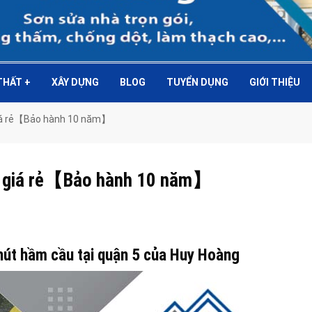
 THẤT
+
XÂY DỰNG
BLOG
TUYỂN DỤNG
GIỚI THIỆU
 giá rẻ【Bảo hành 10 năm】
 5 giá rẻ【Bảo hành 10 năm】
 hút hầm cầu tại quận 5 của Huy Hoàng