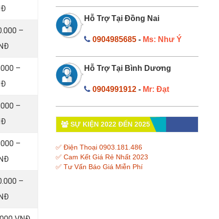
NĐ
Hỗ Trợ Tại Đồng Nai
0.000 –
0904985685
-
Ms: Như Ý
VNĐ
.000 –
Hỗ Trợ Tại Bình Dương
NĐ
0904991912
-
Mr: Đạt
.000 –
NĐ
SỰ KIỆN 2022 ĐẾN 2025
.000 –
✅ Điện Thoại 0903.181.486
✅ Cam Kết Giá Rẻ Nhất 2023
VNĐ
✅ Tư Vấn Báo Giá Miễn Phí
0.000 –
VNĐ
0.000 VNĐ