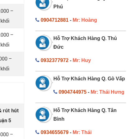
Phú
.000 –
0904712881
-
Mr: Hoàng
khối
.000 –
Hỗ Trợ Khách Hàng Q. Thủ
khối
Đức
.000 –
0932377972
-
Mr: Huy
khối
Hỗ Trợ Khách Hàng Q. Gò Vấp
0904744975
-
Mr: Thái Hưng
 rút hút
Hỗ Trợ Khách Hàng Q. Tân
Bình
uận 5
0934655679
-
Mr: Thái
.000 –