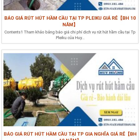
BÁO GIÁ RÚT HÚT HẦM CẦU TẠI TP PLEIKU GIÁ RẺ【BH 10
NĂM】
Contents1 Tham khảo bảng báo giá chi phí dịch vụ rút hút hầm cầu tại Tp
Pleiku của Huy...
BÁO GIÁ RÚT HÚT HẦM CẦU TẠI TP GIA NGHĨA GIÁ RẺ【BH