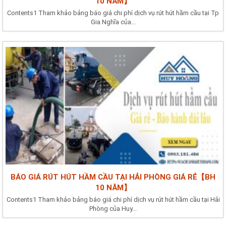
10 NĂM】
Contents1 Tham khảo bảng báo giá chi phí dịch vụ rút hút hầm cầu tại Tp
Gia Nghĩa của...
BÁO GIÁ RÚT HÚT HẦM CẦU TẠI HẢI PHÒNG GIÁ RẺ【BH
10 NĂM】
Contents1 Tham khảo bảng báo giá chi phí dịch vụ rút hút hầm cầu tại Hải
Phòng của Huy...