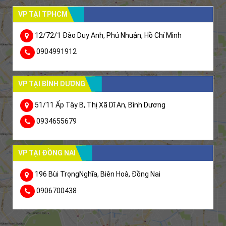
VP TẠI TPHCM
12/72/1 Đào Duy Anh, Phú Nhuận, Hồ Chí Minh
0904991912
VP TẠI BÌNH DƯƠNG
51/11 Ấp Tây B, Thị Xã Dĩ An, Bình Dương
0934655679
VP TẠI ĐỒNG NAI
196 Bùi TrọngNghĩa, Biên Hoà, Đồng Nai
0906700438