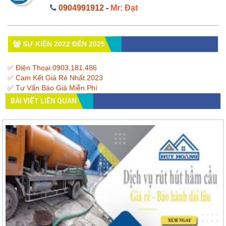
0904991912
-
Mr: Đạt
SỰ KIỆN 2022 ĐẾN 2025
✅ Điện Thoại 0903.181.486
✅ Cam Kết Giá Rẻ Nhất 2023
✅ Tư Vấn Báo Giá Miễn Phí
BÀI VIẾT LIÊN QUAN