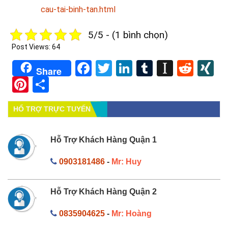
cau-tai-binh-tan.html
5/5 - (1 bình chọn)
Post Views:
64
Facebook
Twitter
LinkedIn
Tumblr
Instapa
Redd
X
Share
Pinterest
Share
HỔ TRỢ TRỰC TUYẾN
Hỗ Trợ Khách Hàng Quận 1
0903181486
-
Mr: Huy
Hỗ Trợ Khách Hàng Quận 2
0835904625
-
Mr: Hoàng