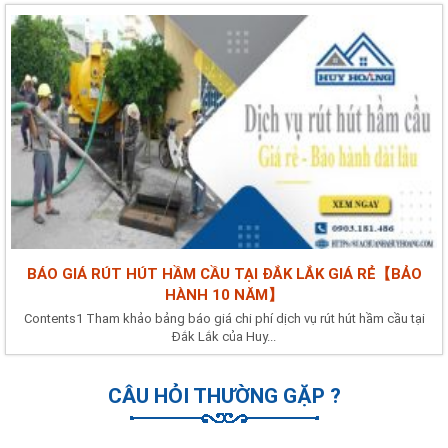
BÁO GIÁ RÚT HÚT HẦM CẦU TẠI ĐẮK LẮK GIÁ RẺ【BẢO
HÀNH 10 NĂM】
Contents1 Tham khảo bảng báo giá chi phí dịch vụ rút hút hầm cầu tại
Đắk Lắk của Huy...
CÂU HỎI THƯỜNG GẶP ?