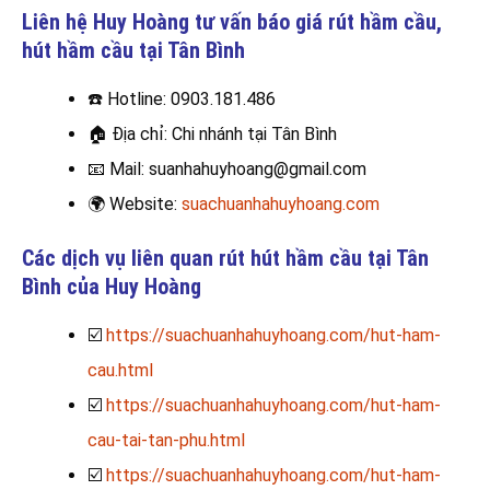
Liên hệ Huy Hoàng tư vấn báo giá rút hầm cầu,
hút hầm cầu
tại Tân Bình
☎️
Hotline: 0903.181.486
🏠
Địa chỉ: Chi nhánh tại Tân Bình
📧
Mail: suanhahuyhoang@gmail.com
🌍
Website:
suachuanhahuyhoang.com
Các dịch vụ liên quan rút hút hầm cầu tại Tân
Bình của Huy Hoàng
☑️
https://suachuanhahuyhoang.com/hut-ham-
cau.html
☑️
https://suachuanhahuyhoang.com/hut-ham-
cau-tai-tan-phu.html
☑️
https://suachuanhahuyhoang.com/hut-ham-