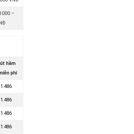
0.000 –
VNĐ
hút hầm
miễn phí
81.486
81.486
81.486
81.486