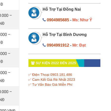
NĐ
Hỗ Trợ Tại Đồng Nai
0.000 –
0904985685
-
Ms: Như Ý
VNĐ
.000 –
Hỗ Trợ Tại Bình Dương
NĐ
0904991912
-
Mr: Đạt
.000 –
NĐ
SỰ KIỆN 2022 ĐẾN 2025
.000 –
✅ Điện Thoại 0903.181.486
✅ Cam Kết Giá Rẻ Nhất 2023
VNĐ
✅ Tư Vấn Báo Giá Miễn Phí
0.000 –
VNĐ
0.000 VNĐ