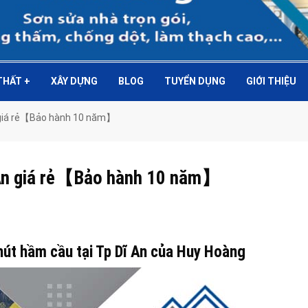
 THẤT
+
XÂY DỰNG
BLOG
TUYỂN DỤNG
GIỚI THIỆU
n giá rẻ【Bảo hành 10 năm】
ĩ An giá rẻ【Bảo hành 10 năm】
 hút hầm cầu tại Tp Dĩ An của Huy Hoàng