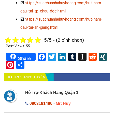
☑️
https://suachuanhahuyhoang.com/hut-ham-
cau-tai-tp-chau-doc.html
☑️
https://suachuanhahuyhoang.com/hut-ham-
cau-tai-an-giang.html
5/5 - (2 bình chọn)
Post Views:
55
Facebook
Twitter
LinkedIn
Tumblr
Instapa
Redd
X
Share
Pinterest
Share
HỔ TRỢ TRỰC TUYẾN
Hỗ Trợ Khách Hàng Quận 1
0903181486
-
Mr: Huy