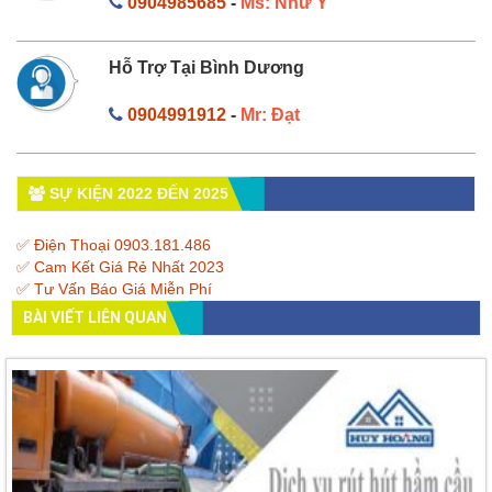
0904985685
-
Ms: Như Ý
Hỗ Trợ Tại Bình Dương
0904991912
-
Mr: Đạt
SỰ KIỆN 2022 ĐẾN 2025
✅ Điện Thoại 0903.181.486
✅ Cam Kết Giá Rẻ Nhất 2023
✅ Tư Vấn Báo Giá Miễn Phí
BÀI VIẾT LIÊN QUAN