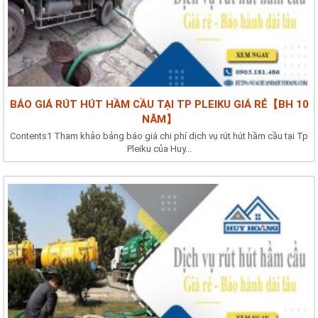
BÁO GIÁ RÚT HÚT HẦM CẦU TẠI TP PLEIKU GIÁ RẺ【BH 10
NĂM】
Contents1 Tham khảo bảng báo giá chi phí dịch vụ rút hút hầm cầu tại Tp
Pleiku của Huy...