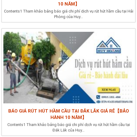
10 NĂM】
Contents1 Tham khảo bảng báo giá chi phí dịch vụ rút hút hầm cầu tại Hải
Phòng của Huy...
BÁO GIÁ RÚT HÚT HẦM CẦU TẠI ĐẮK LẮK GIÁ RẺ【BẢO
HÀNH 10 NĂM】
Contents1 Tham khảo bảng báo giá chi phí dịch vụ rút hút hầm cầu tại
Đắk Lắk của Huy...