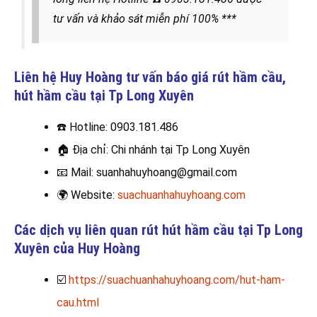
tư vấn và khảo sát miễn phí 100% ***
Liên hệ Huy Hoàng tư vấn báo giá rút hầm cầu,
hút hầm cầu
tại Tp Long Xuyên
☎️
Hotline: 0903.181.486
🏠
Địa chỉ: Chi nhánh tại Tp Long Xuyên
📧
Mail: suanhahuyhoang@gmail.com
🌍
Website:
suachuanhahuyhoang.com
Các dịch vụ liên quan rút hút hầm cầu tại Tp Long
Xuyên của Huy Hoàng
☑️
https://suachuanhahuyhoang.com/hut-ham-
cau.html