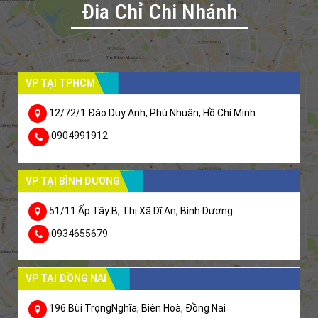
Đia Chỉ Chi Nhánh
VP TẠI TPHCM
12/72/1 Đào Duy Anh, Phú Nhuận, Hồ Chí Minh
0904991912
VP TẠI BÌNH DƯƠNG
51/11 Ấp Tây B, Thị Xã Dĩ An, Bình Dương
0934655679
VP TẠI ĐỒNG NAI
196 Bùi TrọngNghĩa, Biên Hoà, Đồng Nai