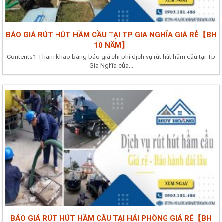
BÁO GIÁ RÚT HÚT HẦM CẦU TẠI TP GIA NGHĨA GIÁ RẺ【BH
10 NĂM】
Contents1 Tham khảo bảng báo giá chi phí dịch vụ rút hút hầm cầu tại Tp
Gia Nghĩa của...
BÁO GIÁ RÚT HÚT HẦM CẦU TẠI HẢI PHÒNG GIÁ RẺ【BH