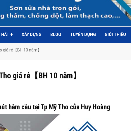
 THẤT
+
XÂY DỰNG
BLOG
TUYỂN DỤNG
GIỚI THIỆU
Tho giá rẻ【BH 10 năm】
Mỹ Tho giá rẻ【BH 10 năm】
 hút hầm cầu tại Tp Mỹ Tho của Huy Hoàng