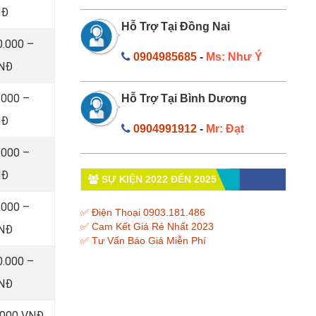
NĐ
Hỗ Trợ Tại Đồng Nai
0.000 –
0904985685
-
Ms: Như Ý
VNĐ
.000 –
Hỗ Trợ Tại Bình Dương
NĐ
0904991912
-
Mr: Đạt
.000 –
NĐ
SỰ KIỆN 2022 ĐẾN 2025
.000 –
✅ Điện Thoại 0903.181.486
✅ Cam Kết Giá Rẻ Nhất 2023
VNĐ
✅ Tư Vấn Báo Giá Miễn Phí
0.000 –
VNĐ
0.000 VNĐ