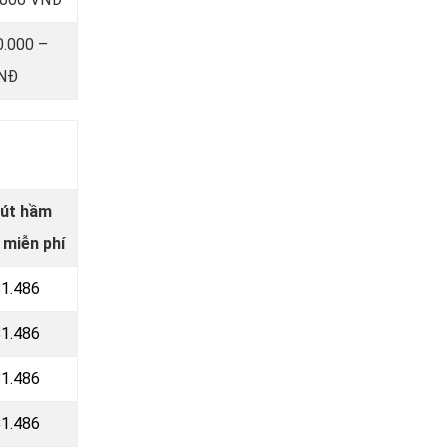
0.000 –
VNĐ
hút hầm
 miễn phí
81.486
81.486
81.486
81.486