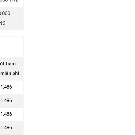
0.000 –
VNĐ
hút hầm
 miễn phí
81.486
81.486
81.486
81.486