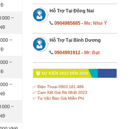
NĐ
Hỗ Trợ Tại Đồng Nai
0.000 –
0904985685
-
Ms: Như Ý
VNĐ
.000 –
Hỗ Trợ Tại Bình Dương
NĐ
0904991912
-
Mr: Đạt
.000 –
NĐ
SỰ KIỆN 2022 ĐẾN 2025
.000 –
✅ Điện Thoại 0903.181.486
✅ Cam Kết Giá Rẻ Nhất 2023
VNĐ
✅ Tư Vấn Báo Giá Miễn Phí
0.000 –
VNĐ
0.000 VNĐ