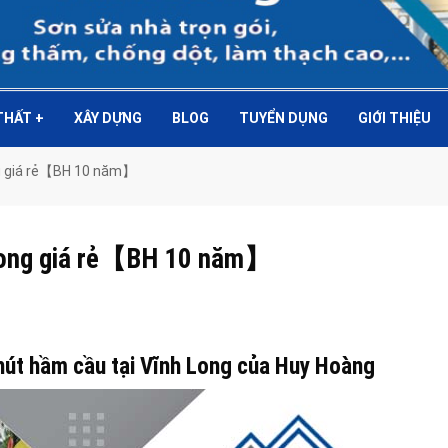
 THẤT
+
XÂY DỰNG
BLOG
TUYỂN DỤNG
GIỚI THIỆU
ong giá rẻ【BH 10 năm】
h Long giá rẻ【BH 10 năm】
 hút hầm cầu tại Vĩnh Long của Huy Hoàng