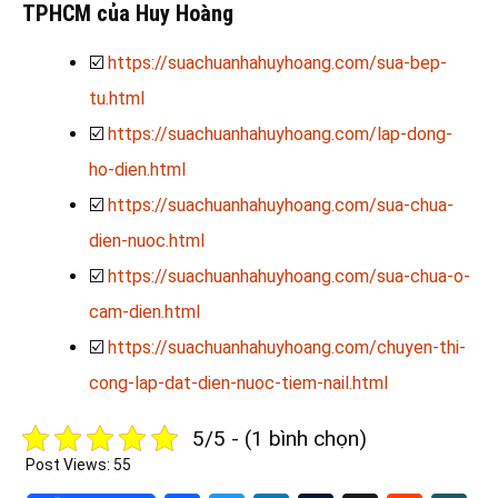
TPHCM của Huy Hoàng
☑️
https://suachuanhahuyhoang.com/sua-bep-
tu.html
☑️
https://suachuanhahuyhoang.com/lap-dong-
ho-dien.html
☑️
https://suachuanhahuyhoang.com/sua-chua-
dien-nuoc.html
☑️
https://suachuanhahuyhoang.com/sua-chua-o-
cam-dien.html
☑️
https://suachuanhahuyhoang.com/chuyen-thi-
cong-lap-dat-dien-nuoc-tiem-nail.html
5/5 - (1 bình chọn)
Post Views:
55