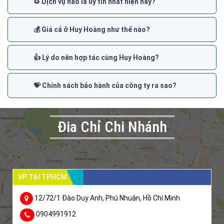
♻️ Dịch vụ nào là uy tín nhất hiện nay?
💰 Giá cả ở Huy Hoàng như thế nào?
👍 Lý do nên hợp tác cùng Huy Hoàng?
💝 Chính sách bảo hành của công ty ra sao?
Đia Chỉ Chi Nhánh
VP TẠI TPHCM
12/72/1 Đào Duy Anh, Phú Nhuận, Hồ Chí Minh
0904991912