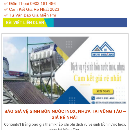
✅ Điện Thoại 0903.181.486
✅ Cam Kết Giá Rẻ Nhất 2023
✅ Tư Vấn Báo Giá Miễn Phí
BÀI VIẾT LIÊN QUAN
BÁO GIÁ VỆ SINH BỒN NƯỚC INOX, NHỰA TẠI VŨNG TÀU –
GIÁ RẺ NHẤT
Contents1 Bảng báo giá tham khảo chi phí dịch vụ vệ sinh bồn nước Inox,
nhựa tại Vũng Tàu...