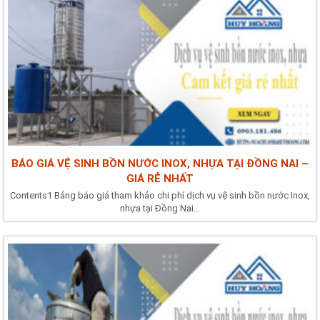
BÁO GIÁ VỆ SINH BỒN NƯỚC INOX, NHỰA TẠI ĐỒNG NAI –
GIÁ RẺ NHẤT
Contents1 Bảng báo giá tham khảo chi phí dịch vụ vệ sinh bồn nước Inox,
nhựa tại Đồng Nai...