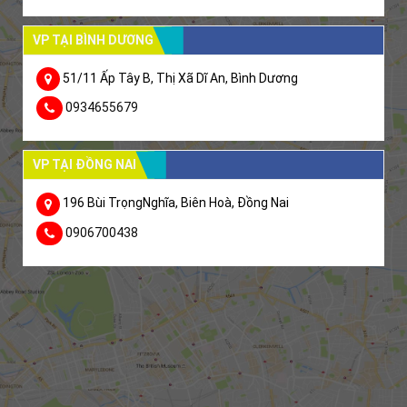
VP TẠI BÌNH DƯƠNG
51/11 Ấp Tây B, Thị Xã Dĩ An, Bình Dương
0934655679
VP TẠI ĐỒNG NAI
196 Bùi TrọngNghĩa, Biên Hoà, Đồng Nai
0906700438