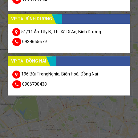
VP TẠI BÌNH DƯƠNG
51/11 Ấp Tây B, Thị Xã Dĩ An, Bình Dương
0934655679
VP TẠI ĐỒNG NAI
196 Bùi TrọngNghĩa, Biên Hoà, Đồng Nai
0906700438