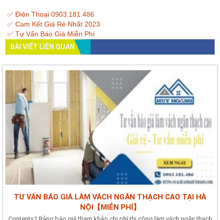
✅ Điện Thoại 0903.181.486
✅ Cam Kết Giá Rẻ Nhất 2023
✅ Tư Vấn Báo Giá Miễn Phí
BÀI VIẾT LIÊN QUAN
TƯ VẤN BÁO GIÁ LÀM VÁCH NGĂN THẠCH CAO TẠI HÀ
NỘI【MIỄN PHÍ】
Contents1 Bảng báo giá tham khảo chi phí thi công làm vách ngăn thạch