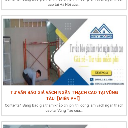
cao tại Hà Nội của...
TƯ VẤN BÁO GIÁ VÁCH NGĂN THẠCH CAO TẠI VŨNG
TÀU【MIỄN PHÍ】
Contents1 Bảng báo giá tham khảo chi phí thi công làm vách ngăn thạch
cao tại Vũng Tàu của...