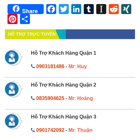
Facebook
Twitter
LinkedIn
Tumblr
Instapa
Redd
X
Share
Pinterest
Share
HỔ TRỢ TRỰC TUYẾN
Hỗ Trợ Khách Hàng Quận 1
0903181486
-
Mr: Huy
Hỗ Trợ Khách Hàng Quận 2
0835904625
-
Mr: Hoàng
Hỗ Trợ Khách Hàng Quận 3
0901742092
-
Mr: Thuận