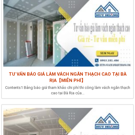
TƯ VẤN BÁO GIÁ LÀM VÁCH NGĂN THẠCH CAO TẠI BÀ
RỊA【MIỄN PHÍ】
Contents1 Bảng báo giá tham khảo chi phí thi công làm vách ngăn thạch
cao tại Bà Rịa của...