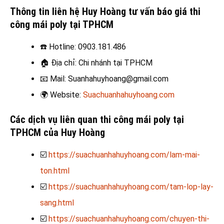
Thông tin liên hệ Huy Hoàng tư vấn báo giá thi
công mái poly tại TPHCM
☎️
Hotline: 0903.181.486
🏠
Địa chỉ: Chi nhánh tại TPHCM
📧
Mail: Suanhahuyhoang@gmail.com
🌍
Website:
Suachuanhahuyhoang.com
Các dịch vụ liên quan thi công mái poly tại
TPHCM
của Huy Hoàng
☑️
https://suachuanhahuyhoang.com/lam-mai-
ton.html
☑️
https://suachuanhahuyhoang.com/tam-lop-lay-
sang.html
☑️
https://suachuanhahuyhoang.com/chuyen-thi-