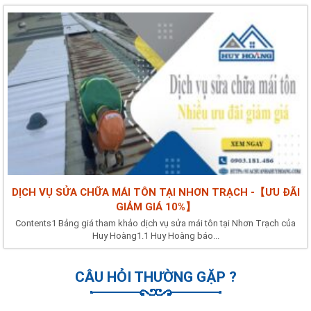
DỊCH VỤ SỬA CHỮA MÁI TÔN TẠI NHƠN TRẠCH -【ƯU ĐÃI
GIẢM GIÁ 10%】
Contents1 Bảng giá tham khảo dịch vụ sửa mái tôn tại Nhơn Trạch của
Huy Hoàng1.1 Huy Hoàng báo...
CÂU HỎI THƯỜNG GẶP ?