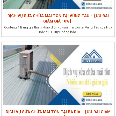
DỊCH VỤ SỬA CHỮA MÁI TÔN TẠI VŨNG TÀU -【ƯU ĐÃI
GIẢM GIÁ 10%】
Contents1 Bảng giá tham khảo dịch vụ sửa mái tôn tại Vũng Tàu của Huy
Hoàng1.1 Huy Hoàng báo...
DỊCH VỤ SỬA CHỮA MÁI TÔN TẠI BÀ RỊA -【ƯU ĐÃI GIẢM