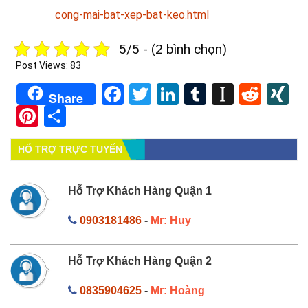
cong-mai-bat-xep-bat-keo.html
5/5 - (2 bình chọn)
Post Views:
83
Facebook
Twitter
LinkedIn
Tumblr
Instapa
Redd
X
Share
Pinterest
Share
HỔ TRỢ TRỰC TUYẾN
Hỗ Trợ Khách Hàng Quận 1
0903181486
-
Mr: Huy
Hỗ Trợ Khách Hàng Quận 2
0835904625
-
Mr: Hoàng