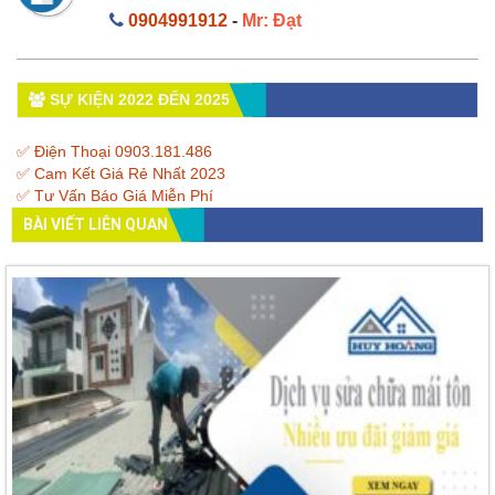
0904991912
-
Mr: Đạt
SỰ KIỆN 2022 ĐẾN 2025
✅ Điện Thoại 0903.181.486
✅ Cam Kết Giá Rẻ Nhất 2023
✅ Tư Vấn Báo Giá Miễn Phí
BÀI VIẾT LIÊN QUAN