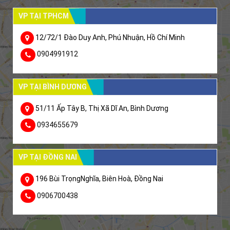
VP TẠI TPHCM
12/72/1 Đào Duy Anh, Phú Nhuận, Hồ Chí Minh
0904991912
VP TẠI BÌNH DƯƠNG
51/11 Ấp Tây B, Thị Xã Dĩ An, Bình Dương
0934655679
VP TẠI ĐỒNG NAI
196 Bùi TrọngNghĩa, Biên Hoà, Đồng Nai
0906700438