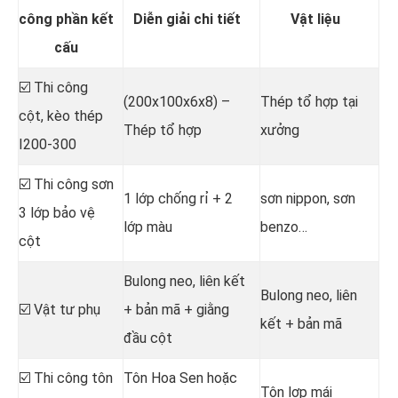
công phần kết
Diễn giải chi tiết
Vật liệu
cấu
☑️ Thi công
(200x100x6x8) –
Thép tổ hợp tại
cột, kèo thép
Thép tổ hợp
xưởng
I200-300
☑️ Thi công sơn
1 lớp chống rỉ + 2
sơn nippon, sơn
3 lớp bảo vệ
lớp màu
benzo…
cột
Bulong neo, liên kết
Bulong neo, liên
☑️ Vật tư phụ
+ bản mã + giằng
kết + bản mã
đầu cột
☑️ Thi công tôn
Tôn Hoa Sen hoặc
Tôn lợp mái