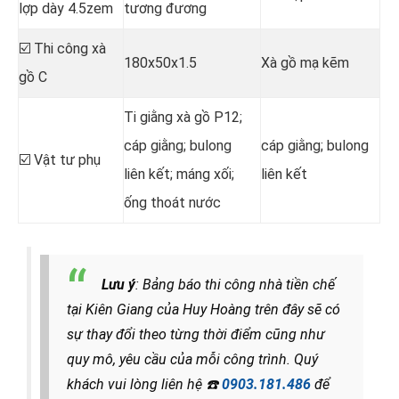
lợp dày 4.5zem
tương đương
☑️ Thi công xà
180x50x1.5
Xà gồ mạ kẽm
gồ C
Ti giằng xà gồ P12;
cáp giằng; bulong
cáp giằng; bulong
☑️ Vật tư phụ
liên kết; máng xối;
liên kết
ống thoát nước
Lưu ý
: Bảng báo thi công nhà tiền chế
tại Kiên Giang của Huy Hoàng trên đây sẽ có
sự thay đổi theo từng thời điểm cũng như
quy mô, yêu cầu của mỗi công trình. Quý
khách vui lòng liên hệ
☎️
0903.181.486
để