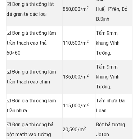
☑️ Đơn giá thi công lát
2
850,000/m
Huế, P.Yên, Đỏ
đá granite các loại
B.Định
☑️ Đơn giá thi công làm
Tấm 9mm,
2
trần thạch cao thả
110,500/m
khung Vĩnh
60×60
Tường.
Tấm 9mm,
☑️ Đơn giá thi công làm
2
136,000/m
khung Vĩnh
trần thạch cao chìm
Tường.
☑️ Đơn giá thi công làm
Tấm nhựa Đài
2
115,000/m
trần nhựa
Loan
☑️ Đơn giá thi công bả
Bột bả tường
2
20,590/m
bột matit vào tường
Joton