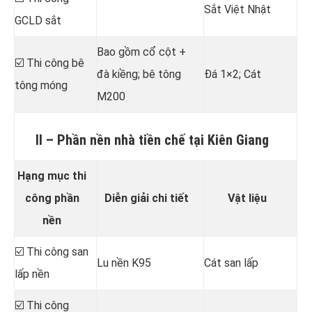
Sắt Việt Nhật
GCLD sắt
Bao gồm cổ cột +
☑️ Thi công bê
đà kiềng; bê tông
Đá 1×2; Cát
tông móng
M200
II – Phần nền nhà tiền chế tại Kiên Giang
Hạng mục thi
công phần
Diễn giải chi tiết
Vật liệu
nền
☑️ Thi công san
Lu nền K95
Cát san lấp
lấp nền
☑️ Thi công