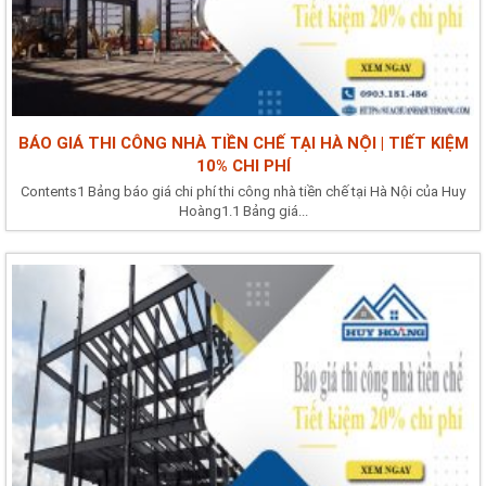
BÁO GIÁ THI CÔNG NHÀ TIỀN CHẾ TẠI HÀ NỘI | TIẾT KIỆM
10% CHI PHÍ
Contents1 Bảng báo giá chi phí thi công nhà tiền chế tại Hà Nội của Huy
Hoàng1.1 Bảng giá...