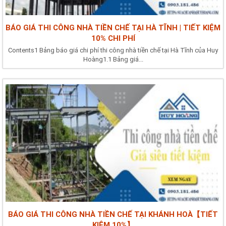
BÁO GIÁ THI CÔNG NHÀ TIỀN CHẾ TẠI HÀ TĨNH | TIẾT KIỆM
10% CHI PHÍ
Contents1 Bảng báo giá chi phí thi công nhà tiền chế tại Hà Tĩnh của Huy
Hoàng1.1 Bảng giá...
BÁO GIÁ THI CÔNG NHÀ TIỀN CHẾ TẠI KHÁNH HOÀ【TIẾT
KIỆM 10%】