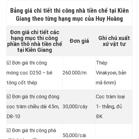
Bảng giá chi tiết
thi công nhà tiền chế tại Kiên
Giang
theo từng hạng mục của Huy Hoàng
Đơn giá chi tiết các
hạng mục thi công
Ghi chú xuất
Đơn giá
phần thô nhà tiền chế
xứ vật tư
tại Kiên Giang
☑️ Đơn giá thi công
Thép
móng cọc D250 – bê
260.000/m
Vinakyoei, bản
tông cốt thép
mã 6mm)
☑️ Đơn giá thi công đóng
Cọc tràm loại
cọc tràm chiều dài 4.5m,
30,000/cây
1- thẳng, đủ
D8-10
ĐK
☑️ Đơn giá thi công phá
50,000/cái