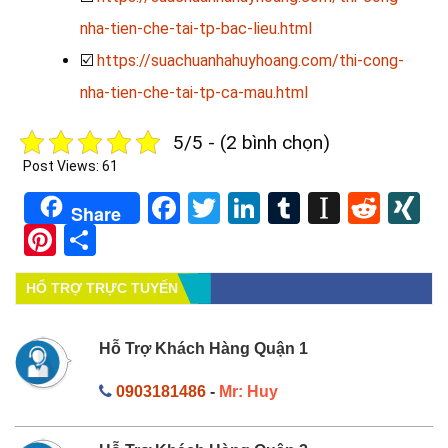
nha-tien-che-tai-tp-bac-lieu.html
☑️
https://suachuanhahuyhoang.com/thi-cong-
nha-tien-che-tai-tp-ca-mau.html
5/5 - (2 bình chọn)
Post Views:
61
Facebook
Twitter
LinkedIn
Tumblr
Instapa
Redd
X
Share
Pinterest
Share
HỔ TRỢ TRỰC TUYẾN
Hỗ Trợ Khách Hàng Quận 1
0903181486
-
Mr: Huy