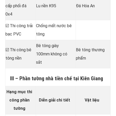
cấp phối đá
Lu nền K95
Đá Hóa An
0x4
☑️ Thi công trải
Chống mất nước bê
bạc PVC
tông
Bê tông giày
☑️ Thi công bê
Bê tông thương
100mm không có
tông nền
phẩm
sắt
III – Phần tường nhà tiền chế tại Kiên Giang
Hạng mục thi
công phần
Diễn giải chi tiết
Vật liệu
tường