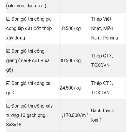
(xilô, vòm, lanh tô…)
☑️ Đơn giá thi công gia
Thép Việt
công lắp đặt cốt thép
18,500/kg
Nhật, Miền
xây dựng
Nam, Pomina
☑️ Đơn giá thi công
Thép CT3,
giằng (mái + cột + xà
30,500/kg
TCXDVN
gồ)
☑️ Đơn giá thi công xà
Thép CT3,
24,500/kg
gồ C
TCXDVN
☑️ Đơn giá thi công xây
Gạch tuynel
3
tường 10 gạch ống
1,170,000/m
loại 1
8x8x18