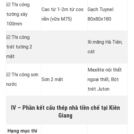
☑️ Thi công
Cao từ 1-2m từ cos
Gạch Tuynel
tường xây
nền (vữa M75)
80x80x180
100mm
☑️ Thi công
Xi măng Hà Tiên;
trát tường 2
cát
mặt
Maxilite nội thất
☑️ Thi công sơn
Sơn 2 mặt
ngoại thất, Bột
nước
trét Juton
IV – Phần kết cấu thép nhà tiền chế tại Kiên
Giang
Hạng mục thi