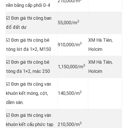
210,000/m
nền bằng cấp phối 0-4
☑️ Đơn giá thi công ban
3
55,000/m
đổ đất dư
☑️ Đơn giá thi công bê
XM Hà Tiên,
3
910,000/m
tông lót đá 1×2, M150
Holcim
☑️ Đơn giá thi công bê
XM Hà Tiên,
3
1,150,000/m
tông đá 1×2, mác 250
Holcim
☑️ Đơn giá thi công ván
2
khuôn kết móng, cột,
140,500/m
dầm sàn..
☑️ Đơn giá thi công ván
3
khuôn kết cấu phức tạp
210,500/m