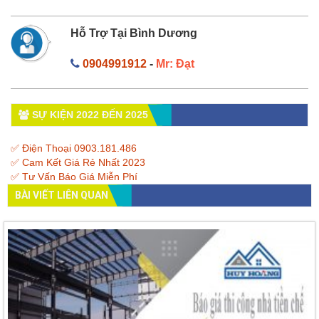
Hỗ Trợ Tại Bình Dương
0904991912
-
Mr: Đạt
SỰ KIỆN 2022 ĐẾN 2025
✅ Điện Thoại 0903.181.486
✅ Cam Kết Giá Rẻ Nhất 2023
✅ Tư Vấn Báo Giá Miễn Phí
BÀI VIẾT LIÊN QUAN