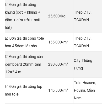
☑️ Đơn giá thi công
khung (cột + khung +
Thép CT3,
25,500/kg
dầm + cửa trời + mái
TCXDVN
hắt)
☑️ Đơn giá thi công tole
Thép CT3,
2
155,000/m
hoa 4.5dem lót sàn
TCXDVN
☑️ Đơn giá thi công sàn
C.ty Thông
2
cemboard 20mm tấm
230,600/m
Hưng
1.2×2.4 m
Tole Hoasen,
☑️ Đơn giá thi công lợp
2
145,500/m
Povina, Miền
mái tole
Nam