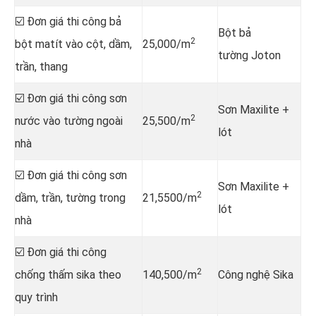
☑️ Đơn giá thi công bả
Bột bả
2
bột matít vào cột, dầm,
25,000/m
tường Joton
trần, thang
☑️ Đơn giá thi công sơn
Sơn Maxilite +
2
nước vào tường ngoài
25,500/m
lót
nhà
☑️ Đơn giá thi công sơn
Sơn Maxilite +
2
dầm, trần, tường trong
21,5500/m
lót
nhà
☑️ Đơn giá thi công
2
chống thấm sika theo
140,500/m
Công nghệ Sika
quy trình