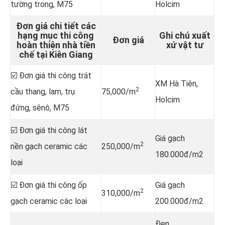
tường trong, M75
Holcim
Đơn giá chi tiết các
hạng mục thi công
Ghi chú xuất
Đơn giá
hoàn thiện nhà tiền
xứ vật tư
chế tại Kiên Giang
☑️ Đơn giá thi công trát
XM Hà Tiên,
2
cầu thang, lam, trụ
75,000/m
Holcim
đứng, sênô, M75
☑️ Đơn giá thi công lát
Giá gạch
2
nền gạch ceramic các
250,000/m
180.000đ/m2
loại
☑️ Đơn giá thi công ốp
Giá gạch
2
310,000/m
gạch ceramic các loại
200.000đ/m2
Đen