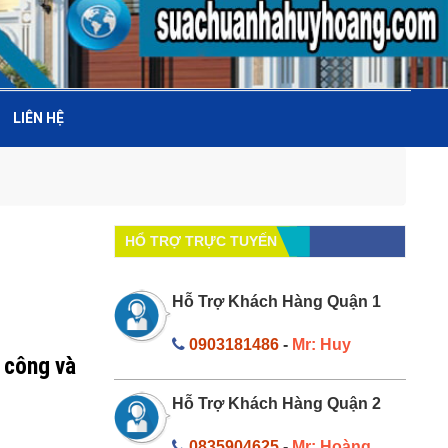
LIÊN HỆ
HỔ TRỢ TRỰC TUYẾN
Hỗ Trợ Khách Hàng Quận 1
0903181486
-
Mr: Huy
 công và
Hỗ Trợ Khách Hàng Quận 2
0835904625
-
Mr: Hoàng