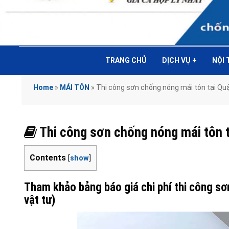
TRANG CHỦ
DỊCH VỤ
+
NỘI
Home
»
MÁI TÔN
»
Thi công sơn chống nóng mái tôn tại Q
Thi công sơn chống nóng mái tôn
Contents
[
show
]
Tham khảo bảng báo giá chi phí thi công s
vật tư)