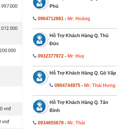
1.997.000
Phú
0904712881
-
Mr: Hoàng
1.012.000
Hỗ Trợ Khách Hàng Q. Thủ
Đức
 200.000
0932377972
-
Mr: Huy
Hỗ Trợ Khách Hàng Q. Gò Vấp
0904744975
-
Mr: Thái Hưng
Hỗ Trợ Khách Hàng Q. Tân
00 vnđ
Bình
0 vnđ
0934655679
-
Mr: Thái