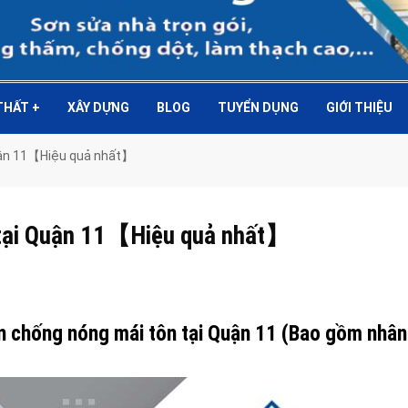
 THẤT
+
XÂY DỰNG
BLOG
TUYỂN DỤNG
GIỚI THIỆU
uận 11【Hiệu quả nhất】
 tại Quận 11【Hiệu quả nhất】
ơn chống nóng mái tôn tại Quận 11 (Bao gồm nhân