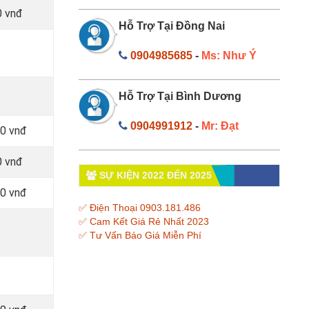
0 vnđ
Hỗ Trợ Tại Đồng Nai
0904985685
-
Ms: Như Ý
Hỗ Trợ Tại Bình Dương
0904991912
-
Mr: Đạt
00 vnđ
0 vnđ
SỰ KIỆN 2022 ĐẾN 2025
00 vnđ
✅ Điện Thoại 0903.181.486
✅ Cam Kết Giá Rẻ Nhất 2023
✅ Tư Vấn Báo Giá Miễn Phí