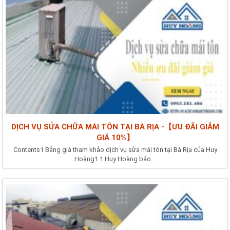
DỊCH VỤ SỬA CHỮA MÁI TÔN TẠI BÀ RỊA -【ƯU ĐÃI GIẢM
GIÁ 10%】
Contents1 Bảng giá tham khảo dịch vụ sửa mái tôn tại Bà Rịa của Huy
Hoàng1.1 Huy Hoàng báo...