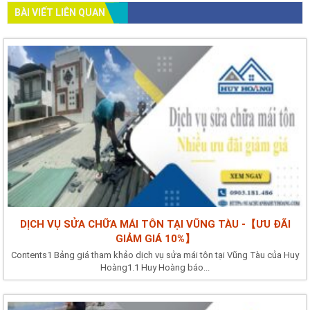
BÀI VIẾT LIÊN QUAN
DỊCH VỤ SỬA CHỮA MÁI TÔN TẠI VŨNG TÀU -【ƯU ĐÃI
GIẢM GIÁ 10%】
Contents1 Bảng giá tham khảo dịch vụ sửa mái tôn tại Vũng Tàu của Huy
Hoàng1.1 Huy Hoàng báo...