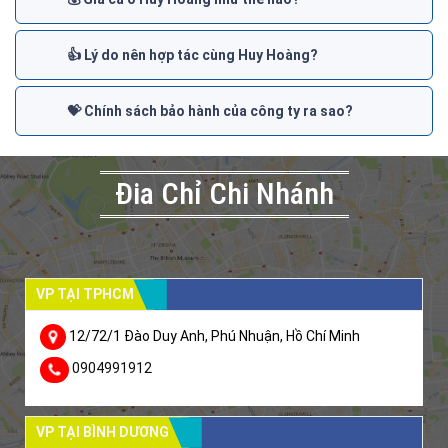
👍 Lý do nên hợp tác cùng Huy Hoàng?
💝 Chính sách bảo hành của công ty ra sao?
Đia Chỉ Chi Nhánh
VP TẠI TPHCM
12/72/1 Đào Duy Anh, Phú Nhuận, Hồ Chí Minh
0904991912
VP TẠI BÌNH DƯƠNG