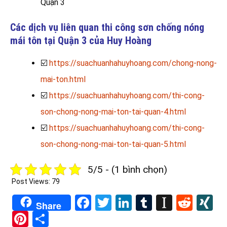
Quận 3
Các dịch vụ liên quan thi công sơn chống nóng
mái tôn tại Quận 3 của Huy Hoàng
☑️
https://suachuanhahuyhoang.com/chong-nong-
mai-ton.html
☑️
https://suachuanhahuyhoang.com/thi-cong-
son-chong-nong-mai-ton-tai-quan-4.html
☑️
https://suachuanhahuyhoang.com/thi-cong-
son-chong-nong-mai-ton-tai-quan-5.html
5/5 - (1 bình chọn)
Post Views:
79
Facebook
Twitter
LinkedIn
Tumblr
Instapa
Redd
X
Share
Pinterest
Share