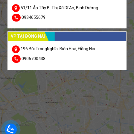
51/11 Ấp Tây B, Thị Xã Dĩ An, Bình Dương
0934655679
VP TẠI ĐỒNG NAI
196 Bùi TrọngNghĩa, Biên Hoà, Đồng Nai
0906700438