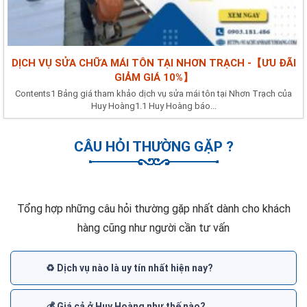
DỊCH VỤ SỬA CHỮA MÁI TÔN TẠI NHƠN TRẠCH -【ƯU ĐÃI
GIẢM GIÁ 10%】
Contents1 Bảng giá tham khảo dịch vụ sửa mái tôn tại Nhơn Trạch của
Huy Hoàng1.1 Huy Hoàng báo...
CÂU HỎI THƯỜNG GẶP ?
Tổng hợp những câu hỏi thường gặp nhất dành cho khách
hàng cũng như người cần tư vấn
♻️ Dịch vụ nào là uy tín nhất hiện nay?
💰 Giá cả ở Huy Hoàng như thế nào?