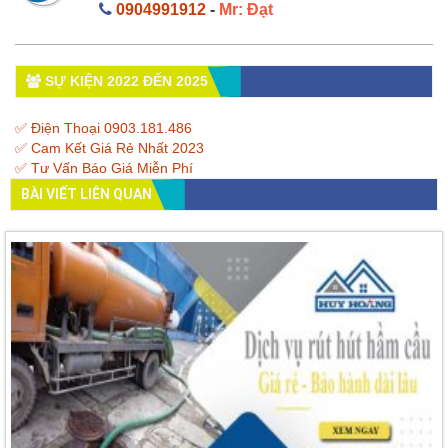
0904991912
-
Mr: Đạt
SỰ KIỆN 2022 ĐẾN 2025
✅ Điện Thoại 0903.181.486
✅ Cam Kết Giá Rẻ Nhất 2023
✅ Tư Vấn Báo Giá Miễn Phí
BÀI VIẾT LIÊN QUAN