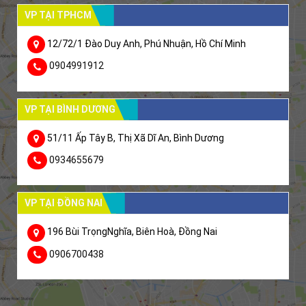
VP TẠI TPHCM
12/72/1 Đào Duy Anh, Phú Nhuận, Hồ Chí Minh
0904991912
VP TẠI BÌNH DƯƠNG
51/11 Ấp Tây B, Thị Xã Dĩ An, Bình Dương
0934655679
VP TẠI ĐỒNG NAI
196 Bùi TrọngNghĩa, Biên Hoà, Đồng Nai
0906700438