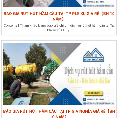
BÁO GIÁ RÚT HÚT HẦM CẦU TẠI TP PLEIKU GIÁ RẺ【BH 10
NĂM】
Contents1 Tham khảo bảng báo giá chi phí dịch vụ rút hút hầm cầu tại Tp
Pleiku của Huy...
BÁO GIÁ RÚT HÚT HẦM CẦU TẠI TP GIA NGHĨA GIÁ RẺ【BH
10 NĂM】