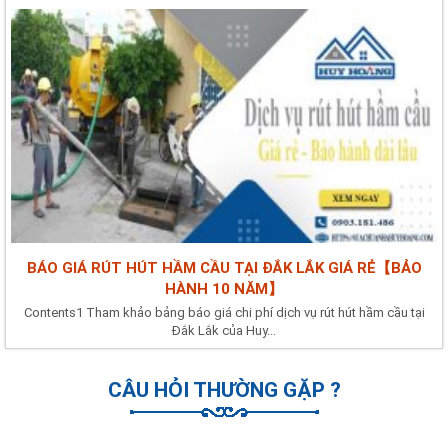
BÁO GIÁ RÚT HÚT HẦM CẦU TẠI ĐẮK LẮK GIÁ RẺ【BẢO
HÀNH 10 NĂM】
Contents1 Tham khảo bảng báo giá chi phí dịch vụ rút hút hầm cầu tại
Đắk Lắk của Huy...
CÂU HỎI THƯỜNG GẶP ?