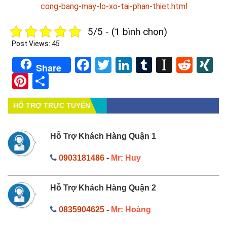
cong-bang-may-lo-xo-tai-phan-thiet.html
5/5 - (1 bình chọn)
Post Views:
45
Facebook
Twitter
LinkedIn
Tumblr
Instapa
Redd
X
Share
Pinterest
Share
HỔ TRỢ TRỰC TUYẾN
Hỗ Trợ Khách Hàng Quận 1
0903181486
-
Mr: Huy
Hỗ Trợ Khách Hàng Quận 2
0835904625
-
Mr: Hoàng