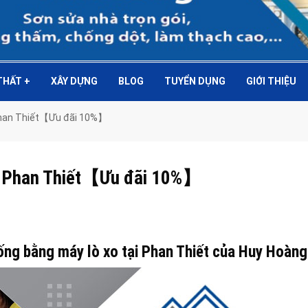
 THẤT
+
XÂY DỰNG
BLOG
TUYỂN DỤNG
GIỚI THIỆU
 Phan Thiết【Ưu đãi 10%】
ại Phan Thiết【Ưu đãi 10%】
ống bằng máy lò xo tại Phan Thiết của Huy Hoàng