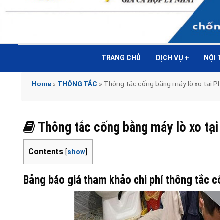
TRANG CHỦ
DỊCH VỤ
+
NỘI
Home
»
THÔNG TẮC
»
Thông tắc cống bằng máy lò xo tại
Thông tắc cống bằng máy lò xo t
Contents
[
show
]
Bảng báo giá tham khảo chi phí thông tắc c