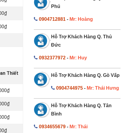
Phú
000₫
0904712881
-
Mr: Hoàng
000₫
Hỗ Trợ Khách Hàng Q. Thủ
Đức
0932377972
-
Mr: Huy
an Thiết
Hỗ Trợ Khách Hàng Q. Gò Vấp
0904744975
-
Mr: Thái Hưng
.000₫
.000₫
Hỗ Trợ Khách Hàng Q. Tân
Bình
.000₫
0934655679
-
Mr: Thái
000₫