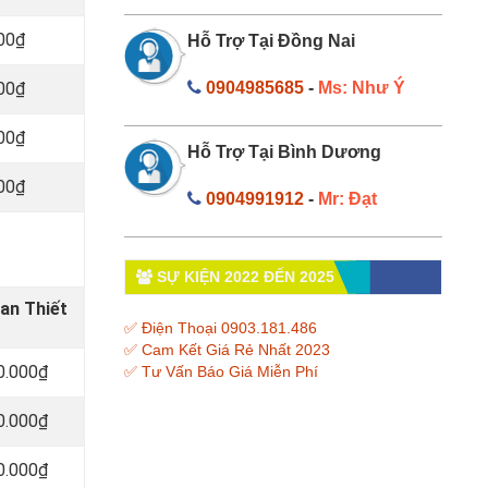
000₫
Hỗ Trợ Tại Đồng Nai
000₫
0904985685
-
Ms: Như Ý
000₫
Hỗ Trợ Tại Bình Dương
000₫
0904991912
-
Mr: Đạt
SỰ KIỆN 2022 ĐẾN 2025
an Thiết
✅ Điện Thoại 0903.181.486
✅ Cam Kết Giá Rẻ Nhất 2023
0.000₫
✅ Tư Vấn Báo Giá Miễn Phí
0.000₫
0.000₫