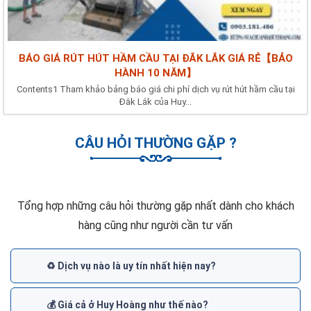
BÁO GIÁ RÚT HÚT HẦM CẦU TẠI ĐẮK LẮK GIÁ RẺ【BẢO
HÀNH 10 NĂM】
Contents1 Tham khảo bảng báo giá chi phí dịch vụ rút hút hầm cầu tại
Đắk Lắk của Huy...
CÂU HỎI THƯỜNG GẶP ?
Tổng hợp những câu hỏi thường gặp nhất dành cho khách
hàng cũng như người cần tư vấn
♻️ Dịch vụ nào là uy tín nhất hiện nay?
💰 Giá cả ở Huy Hoàng như thế nào?