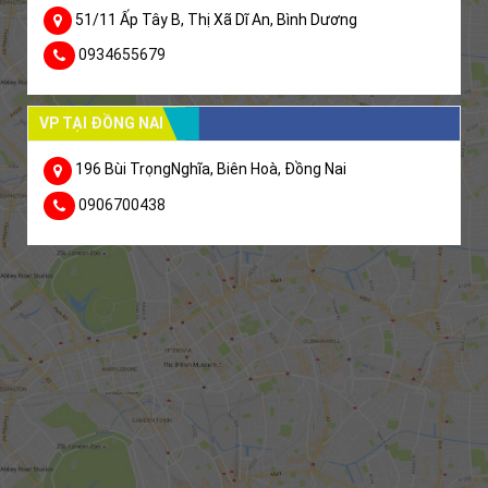
51/11 Ấp Tây B, Thị Xã Dĩ An, Bình Dương
0934655679
VP TẠI ĐỒNG NAI
196 Bùi TrọngNghĩa, Biên Hoà, Đồng Nai
0906700438