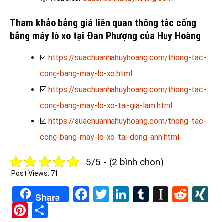
Tham khảo bảng giá liên quan thông tắc cống
bằng máy lò xo tại Đan Phượng của Huy Hoàng
☑️
https://suachuanhahuyhoang.com/thong-tac-
cong-bang-may-lo-xo.html
☑️
https://suachuanhahuyhoang.com/thong-tac-
cong-bang-may-lo-xo-tai-gia-lam.html
☑️
https://suachuanhahuyhoang.com/thong-tac-
cong-bang-may-lo-xo-tai-dong-anh.html
5/5 - (2 bình chọn)
Post Views:
71
Facebook
Twitter
LinkedIn
Tumblr
Instapa
Redd
X
Share
Pinterest
Share