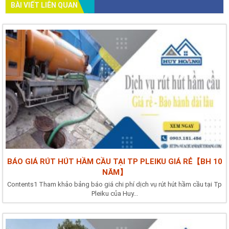
BÀI VIẾT LIÊN QUAN
BÁO GIÁ RÚT HÚT HẦM CẦU TẠI TP PLEIKU GIÁ RẺ【BH 10
NĂM】
Contents1 Tham khảo bảng báo giá chi phí dịch vụ rút hút hầm cầu tại Tp
Pleiku của Huy...