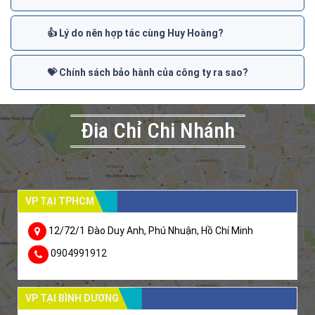
👍 Lý do nên hợp tác cùng Huy Hoàng?
💝 Chính sách bảo hành của công ty ra sao?
Đia Chỉ Chi Nhánh
VP TẠI TPHCM
12/72/1 Đào Duy Anh, Phú Nhuận, Hồ Chí Minh
0904991912
VP TẠI BÌNH DƯƠNG