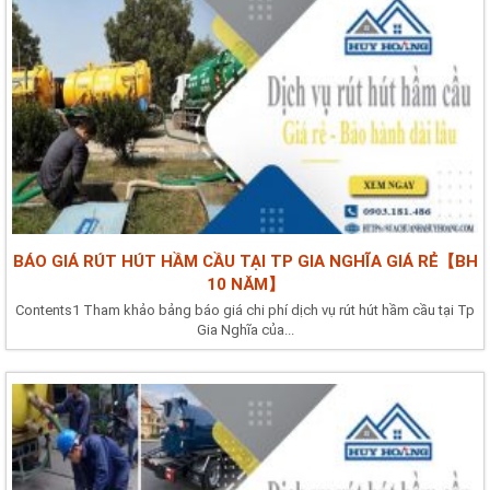
BÁO GIÁ RÚT HÚT HẦM CẦU TẠI TP GIA NGHĨA GIÁ RẺ【BH
10 NĂM】
Contents1 Tham khảo bảng báo giá chi phí dịch vụ rút hút hầm cầu tại Tp
Gia Nghĩa của...