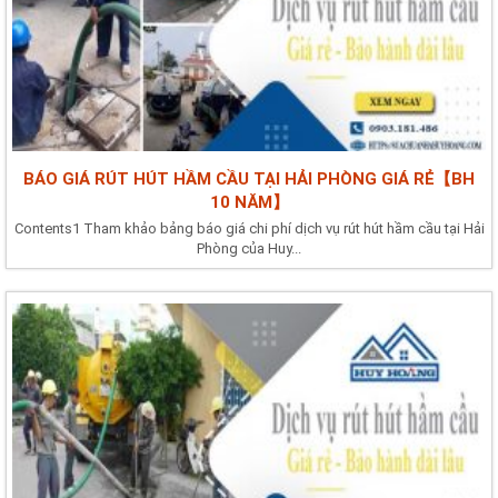
BÁO GIÁ RÚT HÚT HẦM CẦU TẠI HẢI PHÒNG GIÁ RẺ【BH
10 NĂM】
Contents1 Tham khảo bảng báo giá chi phí dịch vụ rút hút hầm cầu tại Hải
Phòng của Huy...