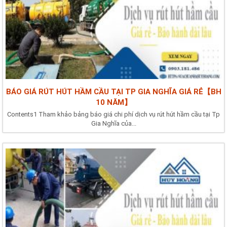
BÁO GIÁ RÚT HÚT HẦM CẦU TẠI TP GIA NGHĨA GIÁ RẺ【BH
10 NĂM】
Contents1 Tham khảo bảng báo giá chi phí dịch vụ rút hút hầm cầu tại Tp
Gia Nghĩa của...