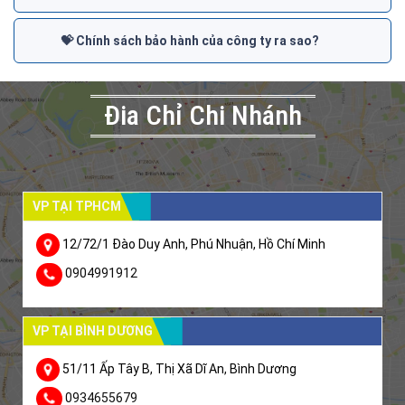
💝 Chính sách bảo hành của công ty ra sao?
Đia Chỉ Chi Nhánh
VP TẠI TPHCM
12/72/1 Đào Duy Anh, Phú Nhuận, Hồ Chí Minh
0904991912
VP TẠI BÌNH DƯƠNG
51/11 Ấp Tây B, Thị Xã Dĩ An, Bình Dương
0934655679