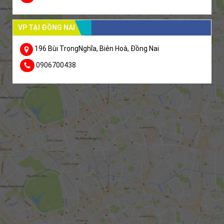
VP TẠI ĐỒNG NAI
196 Bùi TrọngNghĩa, Biên Hoà, Đồng Nai
0906700438