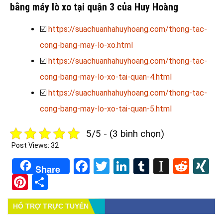
bằng máy lò xo tại quận 3 của Huy Hoàng
☑️
https://suachuanhahuyhoang.com/thong-tac-
cong-bang-may-lo-xo.html
☑️
https://suachuanhahuyhoang.com/thong-tac-
cong-bang-may-lo-xo-tai-quan-4.html
☑️
https://suachuanhahuyhoang.com/thong-tac-
cong-bang-may-lo-xo-tai-quan-5.html
5/5 - (3 bình chọn)
Post Views:
32
Facebook
Twitter
LinkedIn
Tumblr
Instapa
Redd
X
Share
Pinterest
Share
HỔ TRỢ TRỰC TUYẾN