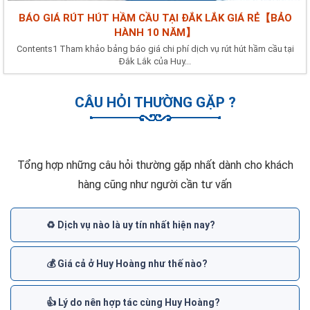
BÁO GIÁ RÚT HÚT HẦM CẦU TẠI ĐẮK LẮK GIÁ RẺ【BẢO
HÀNH 10 NĂM】
Contents1 Tham khảo bảng báo giá chi phí dịch vụ rút hút hầm cầu tại
Đắk Lắk của Huy...
CÂU HỎI THƯỜNG GẶP ?
Tổng hợp những câu hỏi thường gặp nhất dành cho khách
hàng cũng như người cần tư vấn
♻️ Dịch vụ nào là uy tín nhất hiện nay?
💰 Giá cả ở Huy Hoàng như thế nào?
👍 Lý do nên hợp tác cùng Huy Hoàng?