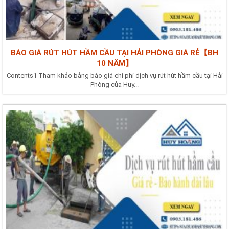
BÁO GIÁ RÚT HÚT HẦM CẦU TẠI HẢI PHÒNG GIÁ RẺ【BH
10 NĂM】
Contents1 Tham khảo bảng báo giá chi phí dịch vụ rút hút hầm cầu tại Hải
Phòng của Huy...