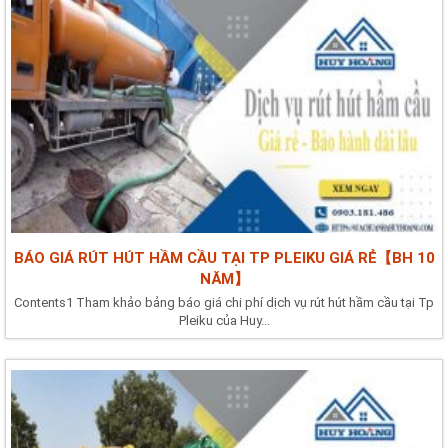
BÁO GIÁ RÚT HÚT HẦM CẦU TẠI TP PLEIKU GIÁ RẺ【BH 10
NĂM】
Contents1 Tham khảo bảng báo giá chi phí dịch vụ rút hút hầm cầu tại Tp
Pleiku của Huy...